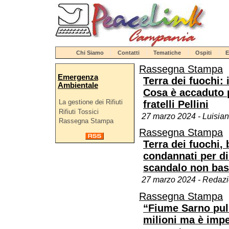
Chi Siamo
Contatti
Tematiche
Ospiti
E
Rassegna Stampa
Emergenza
Terra dei fuochi: i
Ambientale
Cosa è accaduto p
La gestione dei Rifiuti
fratelli Pellini
Rifiuti Tossici
27 marzo 2024 - Luisian
Rassegna Stampa
Rassegna Stampa
Terra dei fuochi, 
condannati per di
scandalo non bas
27 marzo 2024 - Redaz
Rassegna Stampa
“Fiume Sarno pul
milioni ma è impel