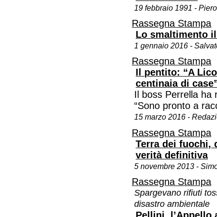
19 febbraio 1991 - Piero
Rassegna Stampa
Lo smaltimento ill
1 gennaio 2016 - Salva
Rassegna Stampa
Il pentito: “A Lico
centinaia di case
Il boss Perrella ha r
“Sono pronto a racc
15 marzo 2016 - Redaz
Rassegna Stampa
Terra dei fuochi,
verità definitiva
5 novembre 2013 - Sim
Rassegna Stampa
Spargevano rifiuti t
disastro ambientale
Pellini, l’Appell