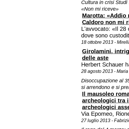
Cultura in crisi Studi 
«Non mi riceve»
Marotta: «Addio m
Caldoro non mi r
L'avvocato: «Il 28 
dove sono custodit
18 ottobre 2013 - Mirel
Girolamini, intri
delle aste
Herbert Schauer ha 
28 agosto 2013 - Maria
Disoccupazione al 35
si arrendono e si p
Il mausoleo roman
archeologici tra 
archeologici assed
Via Epomeo, Rione T
27 luglio 2013 - Fabri