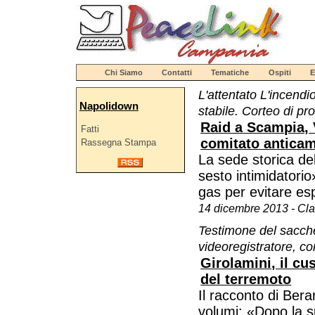
Chi Siamo
Contatti
Tematiche
Ospiti
E
L'attentato L'incendio
Napolidown
stabile. Corteo di pr
Raid a Scampia, V
Fatti
comitato antica
Rassegna Stampa
La sede storica del
sesto intimidatorio
gas per evitare esp
14 dicembre 2013 - Cl
Testimone del sacche
videoregistratore, co
Girolamini, il c
del terremoto
Il racconto di Bera
volumi: «Dopo la su