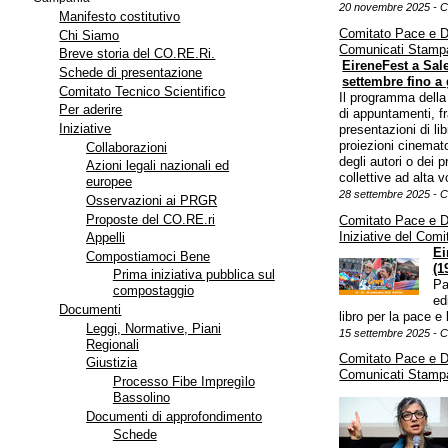
20 novembre 2025 - C
Manifesto costitutivo
Comitato Pace e 
Chi Siamo
Comunicati Stamp
Breve storia del CO.RE.Ri.
EireneFest a Sal
Schede di presentazione
settembre fino a 
Comitato Tecnico Scientifico
Il programma della
Per aderire
di appuntamenti, fr
Iniziative
presentazioni di lib
proiezioni cinemat
Collaborazioni
degli autori o dei p
Azioni legali nazionali ed
collettive ad alta
europee
28 settembre 2025 - 
Osservazioni ai PRGR
Proposte del CO.RE.ri
Comitato Pace e 
Iniziative del Comi
Appelli
Ei
Compostiamoci Bene
(1
Prima iniziativa pubblica sul
Pa
compostaggio
ed
Documenti
libro per la pace e
Leggi, Normative, Piani
15 settembre 2025 - 
Regionali
Comitato Pace e 
Giustizia
Comunicati Stamp
Processo Fibe Impregìlo
Bassolino
Documenti di approfondimento
Schede