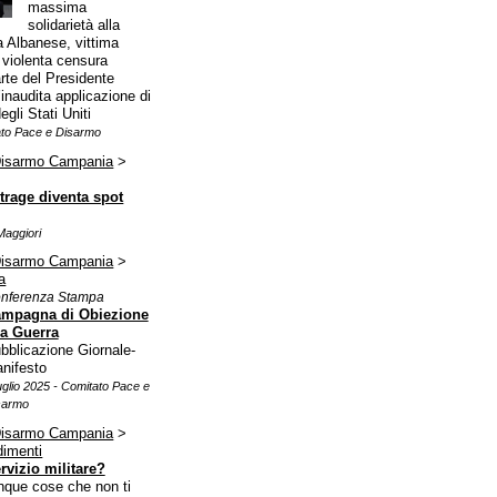
massima
solidarietà alla
 Albanese, vittima
e violenta censura
arte del Presidente
inaudita applicazione di
egli Stati Uniti
tato Pace e Disarmo
Disarmo Campania
>
strage diventa spot
Maggiori
Disarmo Campania
>
a
nferenza Stampa
mpagna di Obiezione
la Guerra
bblicazione Giornale-
nifesto
uglio 2025 - Comitato Pace e
sarmo
Disarmo Campania
>
dimenti
rvizio militare?
nque cose che non ti