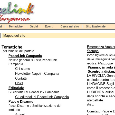
ti
Tematiche
Ospiti
Eventi
Cerca nel sito
Sito Nazionale
Mappa del sito
Tematiche
Emergenza Ambien
Stampa
I siti tematici del portale
Il consigliere di An
PeaceLink Campania
delle immagini il c
Notizie generali sul sito PeaceLink
replica: Menzogne
Campania
Pianura, in aula i
Chi siamo
Scontro a distan
Newsletter Napoli - Campania
LA RIVOLTA Genna
Contatti
esplode contro la d
Links
L'INDAGINE Sugli s
Editoriale
corso il processo 
L'UDIENZA leriinaul
Gli editoriali di PeaceLink Campania
degli scontri e asco
Gli editoriali di PeaceLink Campania
ntercettate
Pace e Disarmo
d.d.p.
Pace, Disarmo e Smilitarizzazione del
territorio
Comitato Pace e 
Articoli