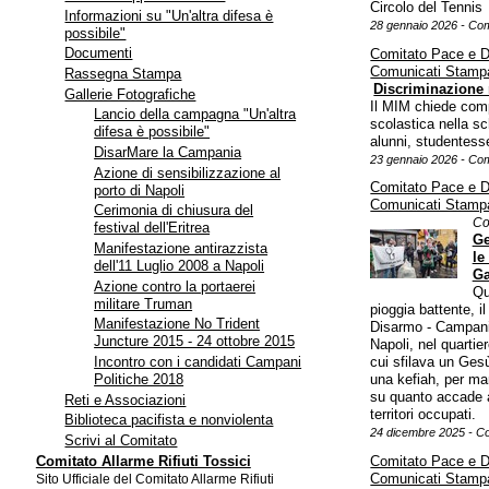
Circolo del Tennis
Informazioni su "Un'altra difesa è
28 gennaio 2026 - Co
possibile"
Documenti
Comitato Pace e 
Comunicati Stamp
Rassegna Stampa
Discriminazione 
Gallerie Fotografiche
Il MIM chiede comp
Lancio della campagna "Un'altra
scolastica nella s
difesa è possibile"
alunni, studentesse
DisarMare la Campania
23 gennaio 2026 - Co
Azione di sensibilizzazione al
Comitato Pace e 
porto di Napoli
Comunicati Stamp
Cerimonia di chiusura del
Co
festival dell'Eritrea
Ge
Manifestazione antirazzista
le
dell'11 Luglio 2008 a Napoli
G
Azione contro la portaerei
Qu
militare Truman
pioggia battente, 
Manifestazione No Trident
Disarmo - Campan
Juncture 2015 - 24 ottobre 2015
Napoli, nel quartie
Incontro con i candidati Campani
cui sfilava un Ges
Politiche 2018
una kefiah, per ma
su quanto accade a
Reti e Associazioni
territori occupati.
Biblioteca pacifista e nonviolenta
24 dicembre 2025 - C
Scrivi al Comitato
Comitato Allarme Rifiuti Tossici
Comitato Pace e 
Comunicati Stamp
Sito Ufficiale del Comitato Allarme Rifiuti