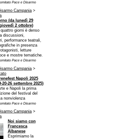
omitato Pace e Disarmo
Disarmo Campania
>
a
erno (da lunedì 29
giovedì 2 ottobre)
 quattro giorni è denso
a discussioni,
ri, performance teatrali,
ografiche in presenza
rotagonisti, letture
 voce e mostre tematiche.
Comitato Pace e Disarmo
Disarmo Campania
>
tato
renefest Napoli 2025
9‑20‑26 settembre 2025)
rte e Napoli la prima
izione del festival del
 la nonviolenza
Comitato Pace e Disarmo
Disarmo Campania
>
a
Noi siamo con
Francesca
Albanese
Esprimiamo la