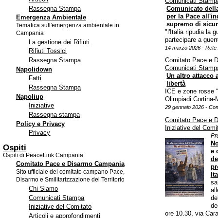
Comunicati Stamp
Rassegna Stampa
Comunicato della
per la Pace all'
Emergenza Ambientale
supremo di sicu
Tematica sull'emergenza ambientale in
"l'Italia ripudia la 
Campania
partecipare a guer
La gestione dei Rifiuti
14 marzo 2026 - Rete A
Rifiuti Tossici
Rassegna Stampa
Comitato Pace e 
Comunicati Stamp
Napolidown
Un altro attacco a
Fatti
libertà
Rassegna Stampa
ICE e zone rosse “
Napoliup
Olimpiadi Cortina-
Iniziative
29 gennaio 2026 - Co
Rassegna stampa
Comitato Pace e 
Policy e Privacy
Iniziative del Comi
Privacy
Pr
No
Ospiti
e 
Ospiti di PeaceLink Campania
de
Comitato Pace e Disarmo Campania
pr
Sito ufficiale del comitato campano Pace,
Ita
Disarmo e Smilitarizzazione del Territorio
sa
Chi Siamo
al
Comunicati Stampa
de
de
Iniziative del Comitato
ore 10.30, via Cara
Articoli e approfondimenti