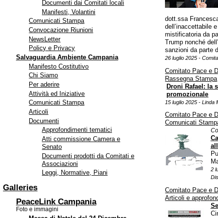
Documenti dai Comitati locali
Manifesti, Volantini
dott.ssa Francesca
Comunicati Stampa
dell’inaccettabile 
Convocazione Riunioni
mistificatoria da p
NewsLetter
Trump nonché dell’
Policy e Privacy
sanzioni da parte d
Salvaguardia Ambiente Campania
26 luglio 2025 - Comi
Manifesto Costitutivo
Comitato Pace e 
Chi Siamo
Rassegna Stampa
Per aderire
Droni Rafael: la 
Attività ed Iniziative
promozionale
Comunicati Stampa
15 luglio 2025 - Linda 
Articoli
Comitato Pace e 
Documenti
Comunicati Stamp
Approfondimenti tematici
Co
Ca
Atti commissione Camera e
al
Senato
Pu
Documenti prodotti da Comitati e
Ma
Associazioni
2 l
Leggi, Normative, Piani
Di
Galleries
Comitato Pace e 
Articoli e approfon
PeaceLink Campania
Se
Foto e immagini
Ci