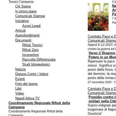
Tossici Campania
Co
Na
Chi Siamo
An
In primo piano
Pa
Comunicati Stampa
7 
Iniziative
Pa
Azoni Legali
Articoli
Approfondimenti
Comitato Pace e 
Documenti
Comunicati Stamp
Napoli 6-12-2025: 
Rifiuti Tossici
contro la guerra ed i
Rifiuti Zero
Verso il Disarmo
Inceneritori
Potere in un Mo
Raccolta Differenziata
Ripensare la pace s
Studi Idrogeologici
stessi. Significa sc
Notizie
posto della forza, 
del dominio, la res
Digiuno Contri i Veleni
posto della minacc
Eventi
27 novembre 2025 - C
Foto del giorno
Libri
Comitato Pace e 
Comunicati Stamp
Video
Presidio contro l
Napoli Attiva TV
militari nella Cit
Coordinamento Regionale Rifiuti della
Siamo indignati per 
Campania
lungomare di Napoli
Coordinamento Regionale Rifiuti della
Giustizia”
Campania