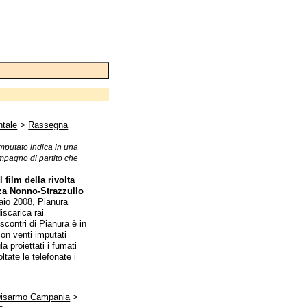
tale
>
Rassegna
 imputato indica in una
ompagno di partito che
l film della rivolta
za Nonno-Strazzullo
io 2008, Pianura
iscarica rai
contri di Pianura è in
con venti imputati
a proiettati i fumati
ltate le telefonate i
Disarmo Campania
>