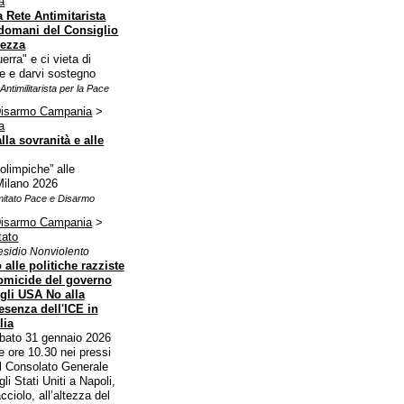
a
 Rete Antimitarista
indomani del Consiglio
rezza
guerra" e ci vieta di
re e darvi sostegno
ntimilitarista per la Pace
Disarmo Campania
>
a
lla sovranità e alle
olimpiche” alle
Milano 2026
mitato Pace e Disarmo
Disarmo Campania
>
tato
esidio Nonviolento
 alle politiche razziste
omicide del governo
gli USA No alla
esenza dell'ICE in
lia
bato 31 gennaio 2026
le ore 10.30 nei pressi
l Consolato Generale
gli Stati Uniti a Napoli,
cciolo, all’altezza del