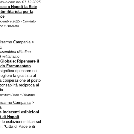
municato del 07.12.2025
sce a Napoli la Rete
timilitarista per la
ce
dicembre 2025 - Comitato
ce e Disarmo
Disarmo Campania
>
a
Assemblea cittadina
l militarismo
 Globale: Ripensare il
ndo Frammentato
ignifica ripensare noi
egliere la giustizia al
la cooperazione al posto
ponsabilità reciproca al
ia.
omitato Pace e Disarmo
Disarmo Campania
>
a
e indecenti esibizioni
tà di Napoli
le esibizioni militari sul
, “Città di Pace e di