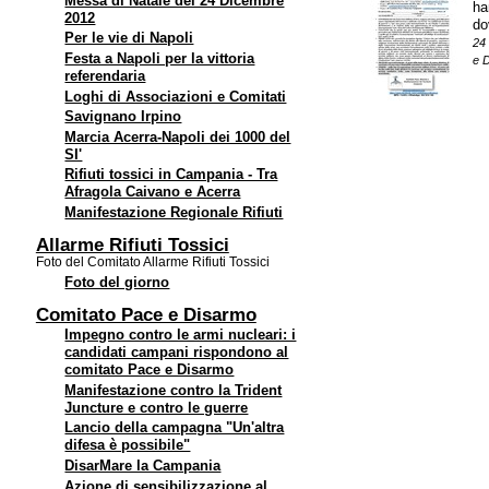
Messa di Natale del 24 Dicembre
ha
2012
do
Per le vie di Napoli
24
Festa a Napoli per la vittoria
e 
referendaria
Loghi di Associazioni e Comitati
Savignano Irpino
Marcia Acerra-Napoli dei 1000 del
SI'
Rifiuti tossici in Campania - Tra
Afragola Caivano e Acerra
Manifestazione Regionale Rifiuti
Allarme Rifiuti Tossici
Foto del Comitato Allarme Rifiuti Tossici
Foto del giorno
Comitato Pace e Disarmo
Impegno contro le armi nucleari: i
candidati campani rispondono al
comitato Pace e Disarmo
Manifestazione contro la Trident
Juncture e contro le guerre
Lancio della campagna "Un'altra
difesa è possibile"
DisarMare la Campania
Azione di sensibilizzazione al