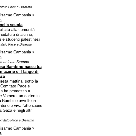
mitato Pace e Disarmo
Disarmo Campania
>
a
nella scuola
licità alla comunità
chedatura di alunne,
 e studenti palestinesi
mitato Pace e Disarmo
Disarmo Campania
>
a
municato Stampa
sù Bambino nasce tra
 macerie e il fango di
aza
esta mattina, sotto la
il Comitato Pace e
ia ha promosso a
re Vomero, un corteo in
ù Bambino avvolto in
ntenere viva l'attenzione
 Gaza e negli altri
omitato Pace e Disarmo
Disarmo Campania
>
a