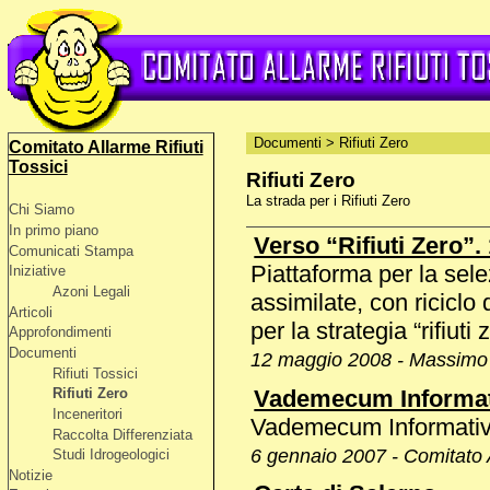
Documenti
>
Rifiuti Zero
Comitato Allarme Rifiuti
Tossici
Rifiuti Zero
La strada per i Rifiuti Zero
Chi Siamo
In primo piano
Verso “Rifiuti Zero”.
Comunicati Stampa
Piattaforma per la sele
Iniziative
Azoni Legali
assimilate, con riciclo 
Articoli
per la strategia “rifiuti 
Approfondimenti
Documenti
12 maggio 2008 - Massimo C
Rifiuti Tossici
Vademecum Informa
Rifiuti Zero
Inceneritori
Vademecum Informativo
Raccolta Differenziata
6 gennaio 2007 - Comitato A
Studi Idrogeologici
Notizie