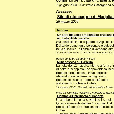
3 giugno 2008 - Comitato Emergenza Ri
Denuncia
Sito di stoccaggio di Mariglia
28 marzo 2008
Notizie
Un altro disastro ambientale: bruciano 
ecoballe di Maruzzella.
Sul posto decine di squadre di vigili del f
Dal tardo pomeriggio personale e autobott
nella discarica, le fiamme divampano alte
20 settembre 2009 - Comitato Allarme Rifiuti Tossi
Il rogo continua da quasi 48 ore
Nube tossica su Caserta
La notte del 12 maggio, intorno all'una e t
di notte, è scoppiato uno spaventoso ince
probabilmente doloso, in un deposito
abbandonato contenente migliaia di
pneumatici, situato in prossimità degli
stabilimenti EcoRec e Cubex.
14 maggio 2009 - Comitato Allarme Rifiuti Tossici
Note dal Comitato Mamme e Famiglie di Marcia
Fiamme all'interporto di Caserta
Una nube di fumo ha sovrastato il capolu
Quasi certamente doloso l'incendio. Il fatto
prossimità degli ex stabilimenti EcoRec e
Cubex
12 maggio 2009 - Comitato Allarme Rifiuti Tossici