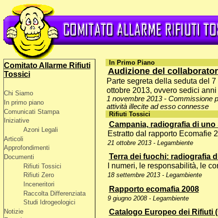
In Primo Piano
Comitato Allarme Rifiuti
Audizione del collaborato
Tossici
Parte segreta della seduta del 7 
ottobre 2013, ovvero sedici ann
Chi Siamo
1 novembre 2013 - Commissione parla
In primo piano
attività illecite ad esso connesse
Comunicati Stampa
Rifiuti Tossici
Iniziative
Campania, radiografia di uno
Azoni Legali
Estratto dal rapporto Ecomafie 
Articoli
21 ottobre 2013 - Legambiente
Approfondimenti
Terra dei fuochi: radiografia d
Documenti
I numeri, le responsabilità, le c
Rifiuti Tossici
Rifiuti Zero
18 settembre 2013 - Legambiente
Inceneritori
Rapporto ecomafia 2008
Raccolta Differenziata
9 giugno 2008 - Legambiente
Studi Idrogeologici
Catalogo Europeo dei Rifiuti 
Notizie