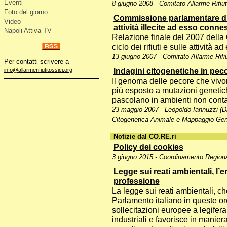
Eventi
8 giugno 2008 - Comitato Allarme Rifiut
Foto del giorno
Commissione parlamentare d'inc
Video
attività illecite ad esso conne
Napoli Attiva TV
Relazione finale del 2007 della
ciclo dei rifiuti e sulle attività 
13 giugno 2007 - Comitato Allarme Rifiu
Per contatti scrivere a
Indagini citogenetiche in pec
info@allarmerifiutitossici.org
Il genoma delle pecore che viv
più esposto a mutazioni genetich
pascolano in ambienti non conta
23 maggio 2007 - Leopoldo Iannuzzi (D
Citogenetica Animale e Mappaggio Gen
Notizie dal CO.RE.ri
Policy dei cookies
3 giugno 2015 - Coordinamento Regional
Legge sui reati ambientali, l’
professione
La legge sui reati ambientali, c
Parlamento italiano in queste o
sollecitazioni europee a legifera
industriali e favorisce in manier