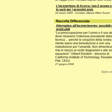
L'inceneritore di Acerra: non è pronto 
lo sarà per i prossimi anni.
24 marzo 2009 - Comitato Allarme Rifiuti Tossici
Raccolta Differenziata
Alternative all’incenerimento: possibili 
praticabili
“La preoccupazione per l’uomo e il suo de
deve rimanere l’interesse prevalente dell
tecnica… perché le creazioni della nostra
mente siano una benedizione e non una
maledizione per l’umanità. Non dimentica
mai in mezzo ai vostri diagrammi e alle vo
equazioni.” (Albert Einstein - discorso al
California Institute of Technology, Pasade
Feb. 1931)
27 giugno 2008
Siamo os