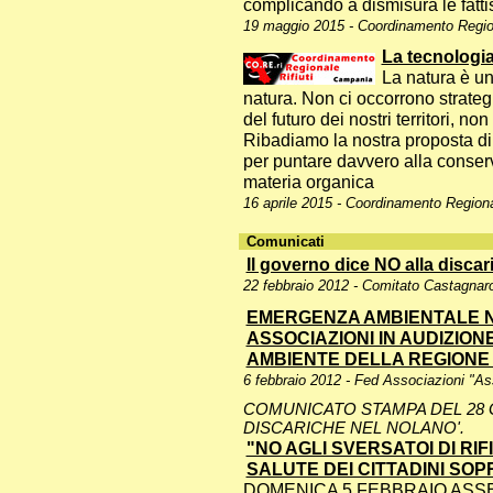
complicando a dismisura le fatti
19 maggio 2015 - Coordinamento Region
La tecnologia
La natura è un
natura. Non ci occorrono strateg
del futuro dei nostri territori, non
Ribadiamo la nostra proposta di 
per puntare davvero alla conser
materia organica
16 aprile 2015 - Coordinamento Regional
Comunicati
Il governo dice NO alla disca
22 febbraio 2012 - Comitato Castagnar
EMERGENZA AMBIENTALE N
ASSOCIAZIONI IN AUDIZIO
AMBIENTE DELLA REGIONE
6 febbraio 2012 - Fed Associazioni "A
COMUNICATO STAMPA DEL 28 GE
DISCARICHE NEL NOLANO'.
"NO AGLI SVERSATOI DI RIF
SALUTE DEI CITTADINI SOP
DOMENICA 5 FEBBRAIO ASSE