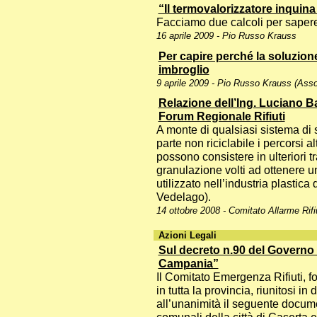
“Il termovalorizzatore inquin
Facciamo due calcoli per sapere 
16 aprile 2009 - Pio Russo Krauss
Per capire perché la soluzione
imbroglio
9 aprile 2009 - Pio Russo Krauss (As
Relazione dell’Ing. Luciano B
Forum Regionale Rifiuti
A monte di qualsiasi sistema di 
parte non riciclabile i percorsi a
possono consistere in ulteriori t
granulazione volti ad ottenere un
utilizzato nell’industria plastica
Vedelago).
14 ottobre 2008 - Comitato Allarme Rifiu
Azioni Legali
Sul decreto n.90 del Governo i
Campania”
Il Comitato Emergenza Rifiuti, 
in tutta la provincia, riunitosi 
all’unanimità il seguente documen
comunali della città di Caserta e