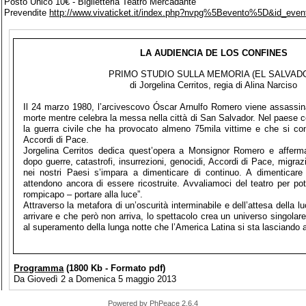
Posto Unico 10€ - Biglietteria Teatro Mercadante
Prevendite
http://www.vivaticket.it/index.php?nvpg%5Bevento%5D&id_eve
LA AUDIENCIA DE LOS CONFINES
PRIMO STUDIO SULLA MEMORIA (EL SALVAD
di Jorgelina Cerritos, regia di Alina Narciso
Il 24 marzo 1980, l’arcivescovo Óscar Arnulfo Romero viene assassina
morte mentre celebra la messa nella città di San Salvador. Nel paese
la guerra civile che ha provocato almeno 75mila vittime e che si con
Accordi di Pace.
Jorgelina Cerritos dedica quest’opera a Monsignor Romero e afferma
dopo guerre, catastrofi, insurrezioni, genocidi, Accordi di Pace, migraz
nei nostri Paesi s’impara a dimenticare di continuo. A dimenticare
attendono ancora di essere ricostruite. Avvaliamoci del teatro per p
rompicapo – portare alla luce”.
Attraverso la metafora di un’oscurità interminabile e dell’attesa della l
arrivare e che però non arriva, lo spettacolo crea un universo singolar
al superamento della lunga notte che l’America Latina si sta lasciando a
Programma
(1800 Kb - Formato pdf)
Da Giovedì 2 a Domenica 5 maggio 2013
Powered by
PhPeace 2.6.4