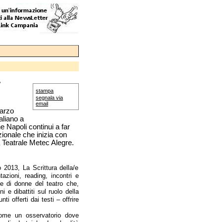
e
stampa
segnala via
email
marzo
aliano a
he Napoli continui a far
azionale che inizia con
Teatrale Metec Alegre.
 2013, La Scrittura della/e
azioni, reading, incontri e
ale di donne del teatro che,
i e dibattiti sul ruolo della
 offerti dai testi – offrire
come un osservatorio dove