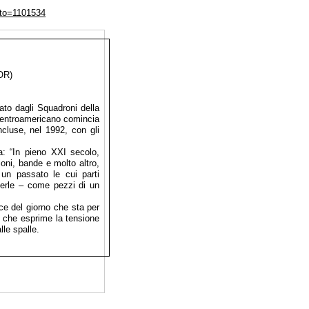
nto=1101534
OR)
to dagli Squadroni della
 centroamericano comincia
cluse, nel 1992, con gli
: “In pieno XXI secolo,
ioni, bande e molto altro,
 un passato le cui parti
oterle – come pezzi di un
uce del giorno che sta per
e che esprime la tensione
lle spalle.