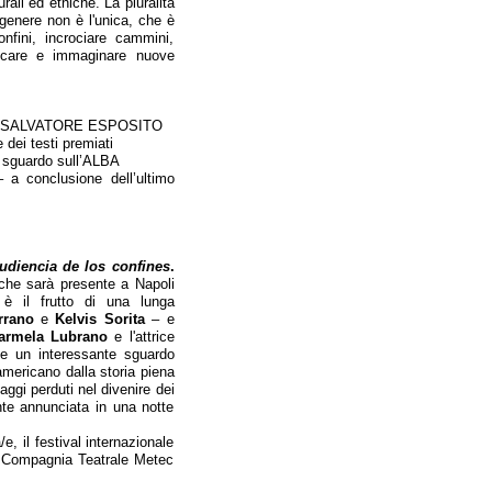
urali ed etniche. La pluralità
i genere non è l'unica, che è
onfini, incrociare cammini,
evocare e immaginare nuove
 di SALVATORE ESPOSITO
i testi premiati
guardo sull’ALBA
conclusione dell’ultimo
udiencia de los confines
.
che sarà presente a Napoli
 è il frutto di una lunga
rrano
e
Kelvis Sorita
– e
armela Lubrano
e l'attrice
me un interessante sguardo
americano dalla storia piena
aggi perduti nel divenire dei
nte annunciata in una notte
e, il festival internazionale
a Compagnia Teatrale Metec