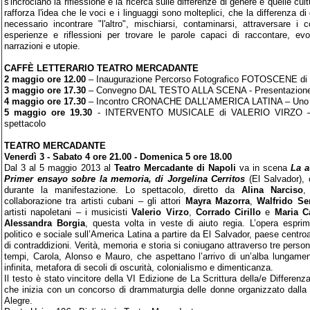
s'incrociano la riflessione e la ricerca sulle differenze di genere e quelle cult
rafforza l'idea che le voci e i linguaggi sono molteplici, che la differenza d
necessario incontrare "l'altro", mischiarsi, contaminarsi, attraversare i c
esperienze e riflessioni per trovare le parole capaci di raccontare, 
narrazioni e utopie.
CAFFÈ LETTERARIO TEATRO MERCADANTE
2 maggio ore 12.00
– Inaugurazione Percorso Fotografico FOTOSCENE
3 maggio ore 17.30
– Convegno DAL TESTO ALLA SCENA - Presentazione de
4 maggio ore 17.30
– Incontro CRONACHE DALL’AMERICA LATINA – Uno s
5 maggio ore 19.30
- INTERVENTO MUSICALE di VALERIO VIRZO – a 
spettacolo
TEATRO MERCADANTE
Venerdì 3 - Sabato 4 ore 21.00 - Domenica 5 ore 18.00
Dal 3 al 5 maggio 2013 al
Teatro Mercadante di Napoli
va in scena
La a
Primer ensayo sobre la memoria, di Jorgelina Cerritos
(El Salvador), 
durante la manifestazione. Lo spettacolo, diretto da
Alina Narciso
,
collaborazione tra artisti cubani – gli attori
Mayra Mazorra
,
Walfrido Se
artisti napoletani – i musicisti
Valerio Virzo
,
Corrado Cirillo
e
Maria C
Alessandra Borgia
, questa volta in veste di aiuto regia. L’opera espri
politico e sociale sull’America Latina a partire da El Salvador, paese centro
di contraddizioni. Verità, memoria e storia si coniugano attraverso tre person
tempi, Carola, Alonso e Mauro, che aspettano l’arrivo di un’alba lungame
infinita, metafora di secoli di oscurità, colonialismo e dimenticanza.
Il testo è stato vincitore della VI Edizione de La Scrittura della/e Differenza/
che inizia con un concorso di drammaturgia delle donne organizzato dall
Alegre.