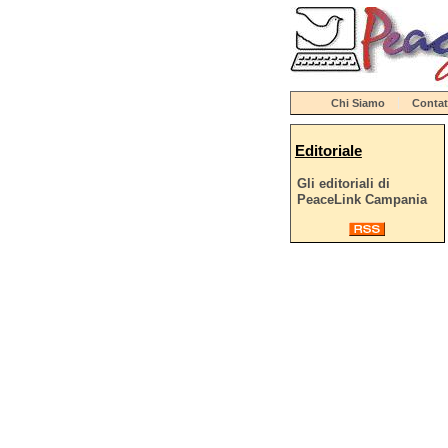
Chi Siamo
Contat
Editoriale
Gli editoriali di
PeaceLink Campania