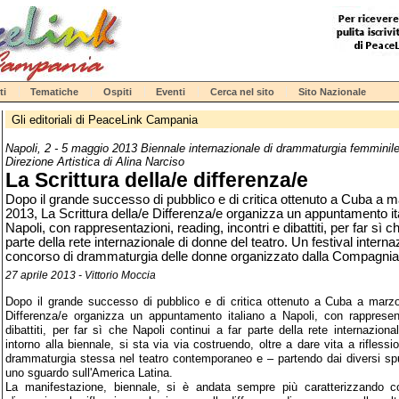
ti
Tematiche
Ospiti
Eventi
Cerca nel sito
Sito Nazionale
Gli editoriali di PeaceLink Campania
Napoli, 2 - 5 maggio 2013 Biennale internazionale di drammaturgia femminil
Direzione Artistica di Alina Narciso
La Scrittura della/e differenza/e
Dopo il grande successo di pubblico e di critica ottenuto a Cuba a 
2013, La Scrittura della/e Differenza/e organizza un appuntamento it
Napoli, con rappresentazioni, reading, incontri e dibattiti, per far sì c
parte della rete internazionale di donne del teatro. Un festival intern
concorso di drammaturgia delle donne organizzato dalla Compagnia 
27 aprile 2013 - Vittorio Moccia
Dopo il grande successo di pubblico e di critica ottenuto a Cuba a marzo
Differenza/e organizza un appuntamento italiano a Napoli, con rappresent
dibattiti, per far sì che Napoli continui a far parte della rete internazion
intorno alla biennale, si sta via via costruendo, oltre a dare vita a riflession
drammaturgia stessa nel teatro contemporaneo e – partendo dai diversi spunti
uno sguardo sull'America Latina.
La manifestazione, biennale, si è andata sempre più caratterizzando 