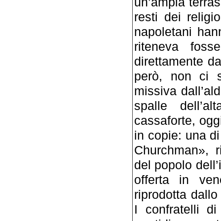
un’ampia terras
resti dei religi
napoletani han
riteneva foss
direttamente da
però, non ci s
missiva dall’ald
spalle dell’a
cassaforte, oggi
in copie: una d
Churchman», ri
del popolo dell’
offerta in ve
riprodotta dal
I confratelli 