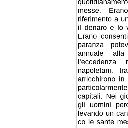
quotidianament
messe. Erano
riferimento a u
il denaro e lo
Erano consenti
paranza pote
annuale alla
l’eccedenza 
napoletani, t
arricchirono in
particolarment
capitali. Nei g
gli uomini per
levando un ca
co le sante mes