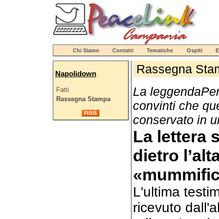
Chi Siamo
Contatti
Tematiche
Ospiti
E
Rassegna Sta
Napolidown
La leggendaPer s
Fatti
Rassegna Stampa
convinti che q
conservato in u
La lettera 
dietro l’al
«mummific
L'ultima test
ricevuto dall'a