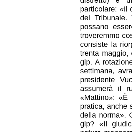
particolare: «Il
del Tribunale.
possano essere
troveremmo così
consiste la ri
trenta maggio, 
gip. A rotazione
settimana, avr
presidente Vuo
assumerà il ru
«Mattino»: «È 
pratica, anche s
della norma». 
gip? «Il giudi