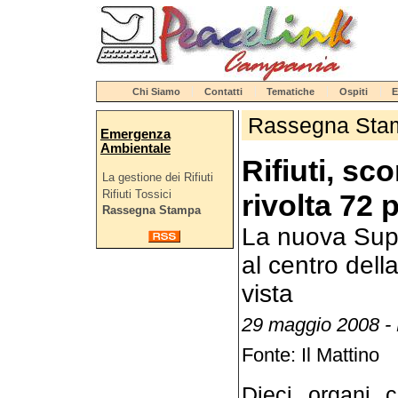
Chi Siamo
Contatti
Tematiche
Ospiti
E
Rassegna Sta
Emergenza
Ambientale
Rifiuti, sc
La gestione dei Rifiuti
Rifiuti Tossici
rivolta 72 p
Rassegna Stampa
La nuova Super
al centro della
vista
29 maggio 2008 -
Fonte: Il Mattino
Dieci organi c