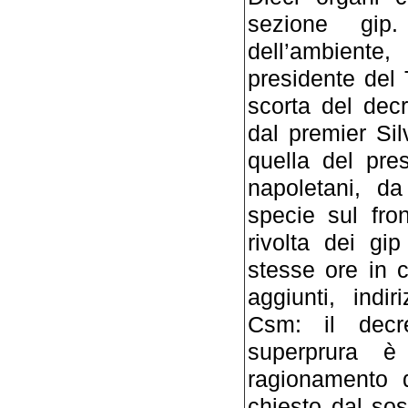
sezione gip.
dell’ambient
presidente del 
scorta del dec
dal premier Sil
quella del pre
napoletani, da
specie sul fro
rivolta dei gip
stesse ore in 
aggiunti, ind
Csm: il decre
superprura è 
ragionamento 
chiesto dal so