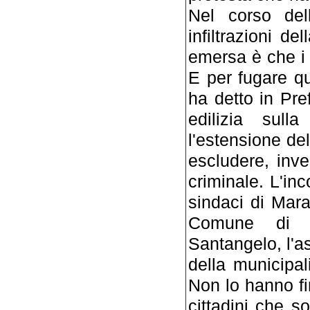
Nel corso del
infiltrazioni d
emersa è che i 
E per fugare q
ha detto in Pr
edilizia sul
l'estensione d
escludere, inv
criminale. L'in
sindaci di Mar
Comune di Na
Santangelo, l'a
della municipa
Non lo hanno fi
cittadini che so