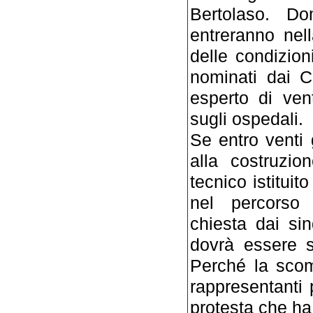
Bertolaso. Do
entreranno nel
delle condizion
nominati dai C
esperto di vent
sugli ospedali.
Se entro venti g
alla costruzio
tecnico istituit
nel percorso 
chiesta dai si
dovrà essere s
Perché la scom
rappresentanti p
protesta che ha