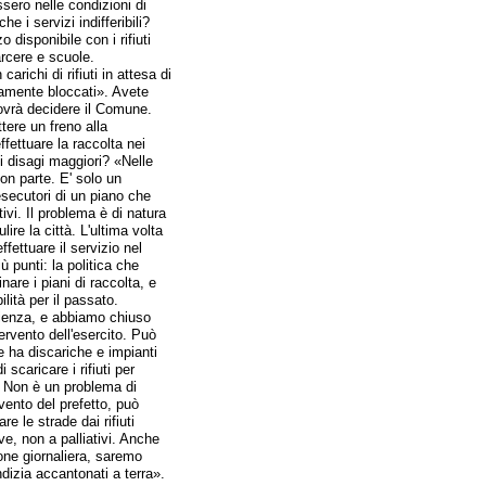
sero nelle condizioni di
e i servizi indifferibili?
disponibile con i rifiuti
arcere e scuole.
richi di rifiuti in attesa di
amente bloccati». Avete
ovrà decidere il Comune.
tere un freno alla
ffettuare la raccolta nei
 i disagi maggiori? «Nelle
non parte. E' solo un
secutori di un piano che
vi. Il problema è di natura
lire la città. L'ultima volta
ettuare il servizio nel
 punti: la politica che
are i piani di raccolta, e
ità per il passato.
icienza, e abbiamo chiuso
tervento dell'esercito. Può
 ha discariche e impianti
scaricare i rifiuti per
o. Non è un problema di
rvento del prefetto, può
e le strade dai rifiuti
e, non a palliativi. Anche
ione giornaliera, saremo
izia accantonati a terra».