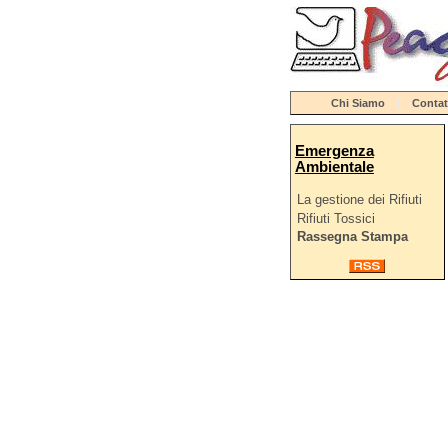
Chi Siamo
Contat
Emergenza
Ambientale
La gestione dei Rifiuti
Rifiuti Tossici
Rassegna Stampa