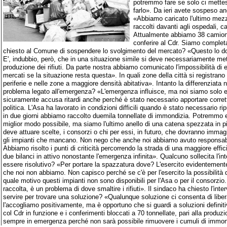
potremmo fare se solo ci mettes
farlo». Da ieri avete sospeso anch
«Abbiamo caricato l'ultimo mezzo 
raccolti davanti agli ospedali, c
Attualmente abbiamo 38 camion ca
conferire al Cdr. Siamo complet
chiesto al Comune di sospendere lo svolgimento del mercato? «Questo lo d
E', indubbio, però, che in una situazione simile si deve necessariamente met
produzione dei rifiuti. Da parte nostra abbiamo comunicato l'impossibilità di e
mercati se la situazione resta questa». In quali zone della città si registrano
periferie e nelle zone a maggiore densità abitativa». Intanto la differenziata 
problema legato all'emergenza? «L'emergenza influisce, ma noi siamo solo e
sicuramente accusa ritardi anche perché è stato necessario apportare corretti
politica. L'Asa ha lavorato in condizioni difficili quando è stato necessario ripu
in due giorni abbiamo raccolto duemila tonnellate di immondizia. Potremmo eff
miglior modo possibile, ma siamo l'ultimo anello di una catena spezzata in più
deve attuare scelte, i consorzi o chi per essi, in futuro, che dovranno immagin
gli impianti che mancano. Non nego che anche noi abbiamo avuto responsabil
Abbiamo risolto i punti di criticità percorrendo la strada di una maggiore eff
due bilanci in attivo nonostante l'emergenza infinita». Qualcuno sollecita l'in
essere risolutivo? «Per portare la spazzatura dove? L'esercito evidentemente
che noi non abbiamo. Non capisco perché se c'è per l'esercito la possibilità di 
quale motivo questi impianti non sono disponibili per l'Asa o per il consorzi
raccolta, è un problema di dove smaltire i rifiuti». Il sindaco ha chiesto l'inte
servire per trovare una soluzione? «Qualunque soluzione ci consenta di liberar
l'accogliamo positivamente, ma è opportuno che si guardi a soluzioni definitiv
col Cdr in funzione e i conferimenti bloccati a 70 tonnellate, pari alla produz
sempre in emergenza perché non sarà possibile rimuovere i cumuli di immond