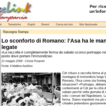
ti
Tematiche
Ospiti
Eventi
Cerca nel sito
Sito Nazionale
Rassegna Stampa
Lo sconforto di Romano: l’Asa ha le man
legate
«La raccolta è completamente ferma da sabato scorso purtroppo no
posto dove portare l’immondizia»
21 maggio 2008 - Cinzia Puopolo
Fonte: Il Mattino Avellino
Cdr chiuso e raccolta ferma al 
montagna di immondizia lungo l
Romano, l'Asa come sta frontegg
situazione? «Purtroppo, abbiamo
conferimenti al Cdr per la città 
sabato perché nella giornata di
solo i comuni del Napoletano. 
ferma. Siamo impotenti ma più ch
cittadini pretendono giustamente