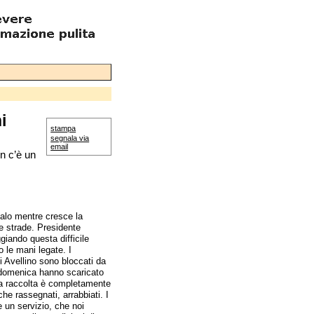
i
stampa
segnala via
email
n c’è un
palo mentre cresce la
e strade. Presidente
iando questa difficile
 le mani legate. I
di Avellino sono bloccati da
 domenica hanno scaricato
La raccolta è completamente
e rassegnati, arrabbiati. I
 un servizio, che noi