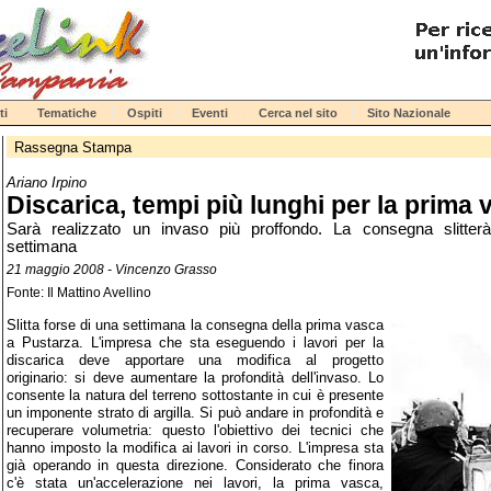
ti
Tematiche
Ospiti
Eventi
Cerca nel sito
Sito Nazionale
Rassegna Stampa
Ariano Irpino
Discarica, tempi più lunghi per la prima
Sarà realizzato un invaso più proffondo. La consegna slitter
settimana
21 maggio 2008 - Vincenzo Grasso
Fonte: Il Mattino Avellino
Slitta forse di una settimana la consegna della prima vasca
a Pustarza. L'impresa che sta eseguendo i lavori per la
discarica deve apportare una modifica al progetto
originario: si deve aumentare la profondità dell'invaso. Lo
consente la natura del terreno sottostante in cui è presente
un imponente strato di argilla. Si può andare in profondità e
recuperare volumetria: questo l'obiettivo dei tecnici che
hanno imposto la modifica ai lavori in corso. L'impresa sta
già operando in questa direzione. Considerato che finora
c'è stata un'accelerazione nei lavori, la prima vasca,