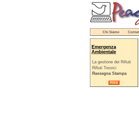
Chi Siamo
Contat
Emergenza
Ambientale
La gestione dei Rifiuti
Rifiuti Tossici
Rassegna Stampa