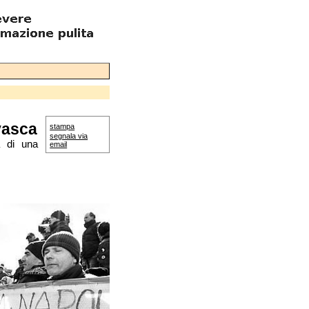
 vasca
stampa
segnala via
à di una
email