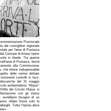
'Amministrazione Provinciale
a dal consigliere regionale
tale per l'area di Pustarza
 dal Comune di Ariano Irpino
nte in ritardo. Tra queste
 nell'area di Pustarza, dovrà
ttamente alla Commissione
 che ritiene indispensabile
spetto delle norme dettate
imminenti controlli in loco.
idiscariche del 31 maggio
rcolo ambientalista "Hirpus"
itillo del Circolo Hirpus si
festazione con gli stessi
 - avrebbero bisogno di un
anno sfilato finora solo le
llarghi. Tutta l’Irpinia deve
ere».