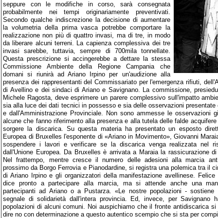
seppure con le modifiche in corso, sarà consegnata
probabilmente nei tempi originariamente preventivati.
Secondo qualche indiscrezione la decisione di aumentare
la volumetria della prima vasca potrebbe comportare la
realizzazione non più di quattro invasi, ma di tre, in modo
da liberare alcuni terreni. La capienza complessiva dei tre
invasi sarebbe, tuttavia, sempre di 700mila tonnellate.
Questa prescrizione si accingerebbe a dettare la stessa
Commissione Ambiente della Regione Campania che
domani si riunirà ad Ariano Irpino per un'audizione alla
presenza dei rappresentanti del Commissariato per l'emergenza rifiuti, dell
di Avellino e dei sindaci di Ariano e Savignano. La commissione, presiedut
Michele Ragosta, deve esprimere un parere complessivo sull'impatto ambien
sia alla luce dei dati tecnici in possesso e sia delle osservazioni presentate
e dall'Amministrazione Provinciale. Non sono ammesse le osservazioni giu
alcune che fanno riferimento alla presenza e alla tutela delle falde acquifere
sorgere la discarica. Su questa materia ha presentato un esposto dire
Europea di Bruxelles l'esponente di «Ariano in Movimento», Giovanni Maraia,
sospendere i lavori e verificare se la discarica venga realizzata nel ri
dall'Unione Europea. Da Bruxelles è arrivata a Maraia la rassicurazione di 
Nel frattempo, mentre cresce il numero delle adesioni alla marcia ant
prossimo da Borgo Ferrovia e Pianodardine, si registra una polemica tra il ci
di Ariano Irpino e gli organizzatori della manifestazione avellinese. Felice V
dice pronto a partecipare alla marcia, ma si attende anche una mani
partecipanti ad Ariano o a Pustarza. «Le nostre popolazioni - sostiene
segnale di solidarietà dall'intera provincia. Ed, invece, per Savignano h
popolazioni di alcuni comuni. Noi auspichiamo che il fronte antidiscarica si a
dire no con determinazione a questo autentico scempio che si sta per compi