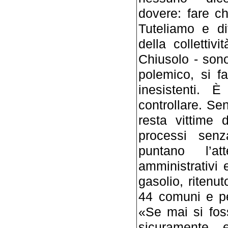
dovere: fare ch
Tuteliamo e di
della collettiv
Chiusolo - sono 
polemico, si f
inesistenti. È
controllare. Sen
resta vittime 
processi senz
puntano l’at
amministrativi
gasolio, ritenu
44 comuni e per 
«Se mai si fos
sicuramente e