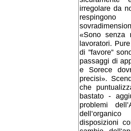
irregolare da no
respingono
sovradimensi
«Sono senza ri
lavoratori. Pure
di ”favore” sono
passaggi di appa
e Sorece dovr
precisi». Scen
che puntualizz
bastato - agg
problemi dell
dell’organico
disposizioni c
cambio dell'ap