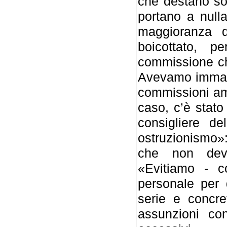
che destano sos
portano a null
maggioranza d
boicottato, p
commissione ch
Avevamo immagi
commissioni am
caso, c’è stato
consigliere de
ostruzionismo»: 
che non devo
«Evitiamo - c
personale per d
serie e concre
assunzioni con