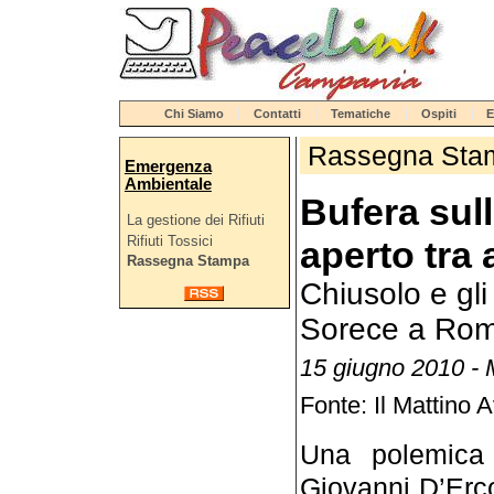
Chi Siamo
Contatti
Tematiche
Ospiti
E
Rassegna Sta
Emergenza
Ambientale
Bufera sul
La gestione dei Rifiuti
Rifiuti Tossici
aperto tra 
Rassegna Stampa
Chiusolo e gl
Sorece a Rom
15 giugno 2010 - 
Fonte: Il Mattino A
Una polemica 
Giovanni D’Erc