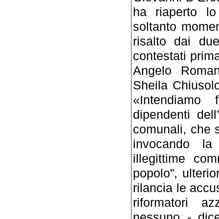
ha riaperto lo
soltanto momen
risalto dai du
contestati prim
Angelo Romano
Sheila Chiusolo
«Intendiamo 
dipendenti dell
comunali, che si
invocando la 
illegittime com
popolo”, ulteri
rilancia le accu
riformatori 
nessuno - dice