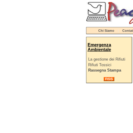
Chi Siamo
Contat
Emergenza
Ambientale
La gestione dei Rifiuti
Rifiuti Tossici
Rassegna Stampa