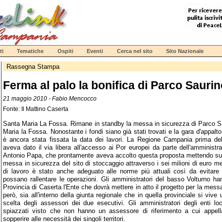
ti
Tematiche
Ospiti
Eventi
Cerca nel sito
Sito Nazionale
Rassegna Stampa
Ferma al palo la bonifica di Parco Sauri
21 maggio 2010 - Fabio Mencocco
Fonte: Il Mattino Caserta
Santa Maria La Fossa. Rimane in standby la messa in sicurezza di Parco Saur
Maria la Fossa. Nonostante i fondi siano già stati trovati e la gara d'appalto
è ancora stata fissata la data dei lavori. La Regione Campania prima dell
aveva dato il via libera all'accesso ai Por europei da parte dell'amministr
Antonio Papa, che prontamente aveva accolto questa proposta mettendo subito
messa in sicurezza del sito di stoccaggio attraverso i sei milioni di euro me
di lavoro è stato anche adeguato alle norme più attuali così da evitare 
possano rallentare le operazioni. Gli amministratori del basso Volturno ha
Provincia di Caserta l'Ente che dovrà mettere in atto il progetto per la mes
però, sia all'interno della giunta regionale che in quella provinciale si vive
scelta degli assessori dei due esecutivi. Gli amministratori degli enti l
spiazzati visto che non hanno un assessore di riferimento a cui appella
sopperire alle necessità dei singoli territori.