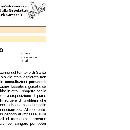
no
stampa
segnala via
email
ino sul territorio di Santa
 sia già stata espletata non
e consultazioni primaverili
azione fossatara guidata da
 in atto il progetto per la
ssi a disposizione. Il piano
l'insorgere di problemi che
nno individuato anche nella
sa in sicurezza. Al momento,
 un periodo di impasse sulla
ocali al momento si trovano
rsi per sbrigare per poter