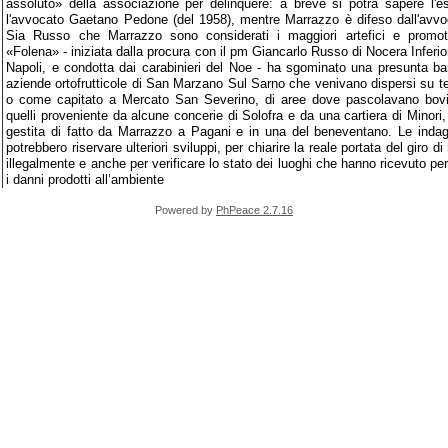
assoluto» della associazione per delinquere: a breve si potrà sapere l'e
l'avvocato Gaetano Pedone (del 1958), mentre Marrazzo è difeso dall'avv
Sia Russo che Marrazzo sono considerati i maggiori artefici e promoto
«Folena» - iniziata dalla procura con il pm Giancarlo Russo di Nocera Inferior
Napoli, e condotta dai carabinieri del Noe - ha sgominato una presunta band
aziende ortofrutticole di San Marzano Sul Sarno che venivano dispersi su t
o come capitato a Mercato San Severino, di aree dove pascolavano bovini)
quelli proveniente da alcune concerie di Solofra e da una cartiera di Minori,
gestita di fatto da Marrazzo a Pagani e in una del beneventano. Le indag
potrebbero riservare ulteriori sviluppi, per chiarire la reale portata del giro di 
illegalmente e anche per verificare lo stato dei luoghi che hanno ricevuto per 
i danni prodotti all’ambiente
Powered by
PhPeace 2.7.16