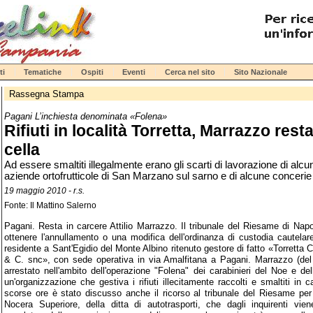
ti
Tematiche
Ospiti
Eventi
Cerca nel sito
Sito Nazionale
Rassegna Stampa
Pagani L’inchiesta denominata «Folena»
Rifiuti in località Torretta, Marrazzo resta
cella
Ad essere smaltiti illegalmente erano gli scarti di lavorazione di alcu
aziende ortofrutticole di San Marzano sul sarno e di alcune concerie 
19 maggio 2010 - r.s.
Fonte: Il Mattino Salerno
Pagani. Resta in carcere Attilio Marrazzo. Il tribunale del Riesame di Napoli
ottenere l'annullamento o una modifica dell'ordinanza di custodia cautelare
residente a Sant'Egidio del Monte Albino ritenuto gestore di fatto «Torrett
& C. snc», con sede operativa in via Amalfitana a Pagani. Marrazzo (del
arrestato nell'ambito dell'operazione "Folena" dei carabinieri del Noe e de
un'organizzazione che gestiva i rifiuti illecitamente raccolti e smaltiti in c
scorse ore è stato discusso anche il ricorso al tribunale del Riesame pe
Nocera Superiore, della ditta di autotrasporti, che dagli inquirenti vie