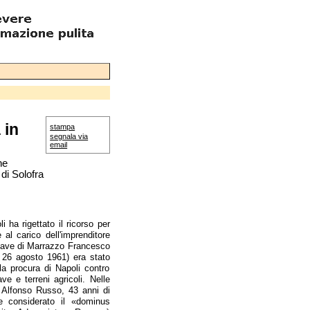
 in
stampa
segnala via
email
ne
di Solofra
 ha rigettato il ricorso per
 al carico dell'imprenditore
a Cave di Marrazzo Francesco
 26 agosto 1961) era stato
lla procura di Napoli contro
ave e terreni agricoli. Nelle
r Alfonso Russo, 43 anni di
ne considerato il «dominus