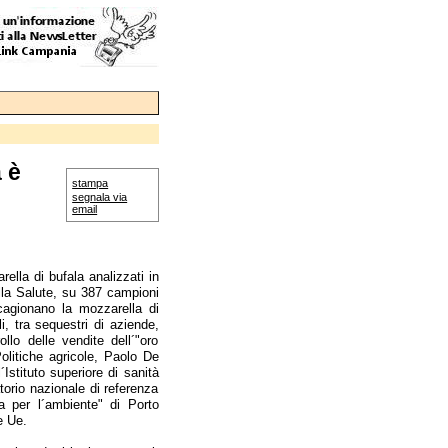
a è
stampa
segnala via
email
rella di bufala analizzati in
della Salute, su 387 campioni
cagionano la mozzarella di
i, tra sequestri di aziende,
lo delle vendite dell´"oro
Politiche agricole, Paolo De
´Istituto superiore di sanità
ratorio nazionale di referenza
a per l´ambiente" di Porto
e Ue.