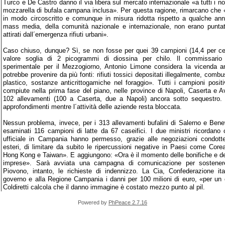
Turco e De Castro danno il via libera sul mercato internazionale «a tutti i nost
mozzarella di bufala campana inclusa». Per questa ragione, rimarcano che «
in modo circoscritto e comunque in misura ridotta rispetto a qualche anno 
mass media, della comunità nazionale e internazionale, non erano punta
attirati dall´emergenza rifiuti urbani».
Caso chiuso, dunque? Sì, se non fosse per quei 39 campioni (14,4 per cent
valore soglia di 2 picogrammi di diossina per chilo. Il commissario del
sperimentale per il Mezzogiorno, Antonio Limone considera la vicenda a
potrebbe provenire da più fonti: rifiuti tossici depositati illegalmente, comb
plastico, sostanze anticrittogamiche nel foraggio». Tutti i campioni positi
compiute nella prima fase del piano, nelle province di Napoli, Caserta e Av
102 allevamenti (100 a Caserta, due a Napoli) ancora sotto sequestro.
approfondimenti mentre l´attività delle aziende resta bloccata.
Nessun problema, invece, per i 313 allevamenti bufalini di Salerno e Benev
esaminati 116 campioni di latte da 67 caseifici. I due ministri ricordano c
ufficiale in Campania hanno permesso, grazie alle negoziazioni condotte 
esteri, di limitare da subito le ripercussioni negative in Paesi come Cor
Hong Kong e Taiwan». E aggiungono: «Ora è il momento delle bonifiche e del 
imprese». Sarà avviata una campagna di comunicazione per sostenere
Piovono, intanto, le richieste di indennizzo. La Cia, Confederazione ital
governo e alla Regione Campania i danni per 100 milioni di euro, «per un
Coldiretti calcola che il danno immagine è costato mezzo punto al pil.
Powered by
PhPeace 2.7.16