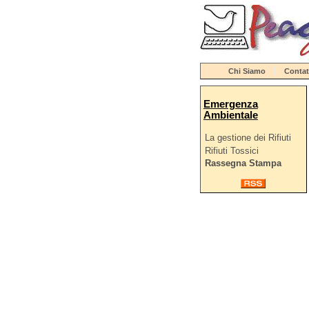
Chi Siamo
Contat
Emergenza
Ambientale
La gestione dei Rifiuti
Rifiuti Tossici
Rassegna Stampa