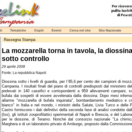
ti
Tematiche
Ospiti
Eventi
Cerca nel sito
Sito Nazionale
Rassegna Stampa
La mozzarella torna in tavola, la diossin
sotto controllo
29 aprile 2008
Fonte: La repubblica Napoli
Diossina sotto i livelli di guardia, per l´85,6 per cento dei campioni di mozza
Campania. I risultati finali del piano di controlli predisposti dal ministero 
prelevati in 140 caseifici e corrispondenti a 959 allevamenti campani, s
bufala dai sospetti di essere avvelenata dalla diossina. Dopo mesi infernal
allarme "mozzarella di bufala inquinata", bombardamento mediatico e crol
bianco" in Italia e nel mondo, i ministri della Salute, Livia Turco e delle 
Castro forniscono i dati definitivi della seconda fase di analisi condotte dall
(Iss), gli istituti zooprofilattici sperimentali di Napoli e Brescia, e del Labo
per le diossine, di Teramo. Nonché dal consorzio nazionale "La chimic
Marghera e di un laboratorio privato di Amburgo, proposto dalla Commission