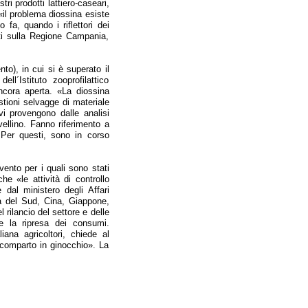
ri prodotti lattiero-caseari,
il problema diossina esiste
fa, quando i riflettori dei
ti sulla Regione Campania,
o), in cui si è superato il
l´Istituto zooprofilattico
ncora aperta. «La diossina
ustioni selvagge di materiale
vi provengono dalle analisi
ellino. Fanno riferimento a
 Per questi, sono in corso
ento per i quali sono stati
he «le attività di controllo
dal ministero degli Affari
ea del Sud, Cina, Giappone,
rilancio del settore e delle
 la ripresa dei consumi.
iana agricoltori, chiede al
 comparto in ginocchio». La