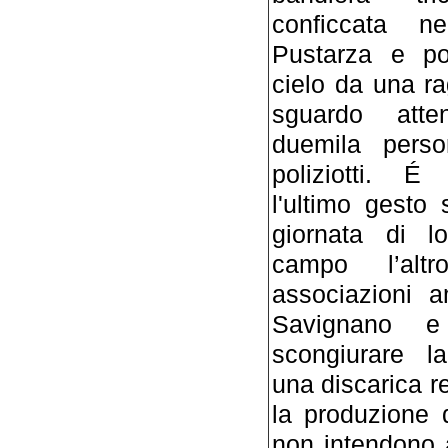
conficcata n
Pustarza e po
cielo da una ra
sguardo atte
duemila pers
poliziotti. É
l'ultimo gesto 
giornata di l
campo l’altr
associazioni a
Savignano e
scongiurare l
una discarica re
la produzione 
non intendono 