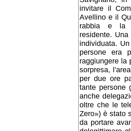
invitare il Co
Avellino e il Q
rabbia e la 
residente. Una
individuata. U
persone era pa
raggiungere la 
sorpresa, l'are
per due ore pa
tante persone g
anche delegazi
oltre che le t
Zero») è stato s
da portare avan
delegittimare g