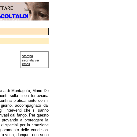
stampa
segnala via
email
rana di Montaguto, Mario De
ti sulla linea ferroviaria
onfina praticamente con il
l giorno, accompagnato dal
gli interventi che si sanno
nvasi dal fango. Per questo
a provando a proteggere la
i speciali per la rimozione
glioramento delle condizioni
esta volta, dunque, non sono