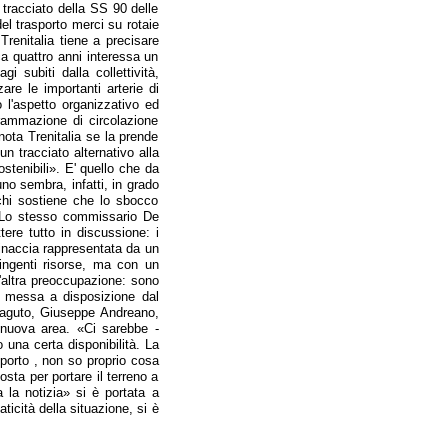
 tracciato della SS 90 delle
el trasporto merci su rotaie
renitalia tiene a precisare
ca quattro anni interessa un
i subiti dalla collettività,
zare le importanti arterie di
o l'aspetto organizzativo ed
grammazione di circolazione
 nota Trenitalia se la prende
n tracciato alternativo alla
ostenibili». E' quello che da
no sembra, infatti, in grado
chi sostiene che lo sbocco
o. Lo stesso commissario De
ere tutto in discussione: i
minaccia rappresentata da un
 ingenti risorse, ma con un
n'altra preoccupazione: sono
ea messa a disposizione dal
ntaguto, Giuseppe Andreano,
a nuova area. «Ci sarebbe -
 una certa disponibilità. La
 porto , non so proprio cosa
sta per portare il terreno a
 la notizia» si è portata a
icità della situazione, si è