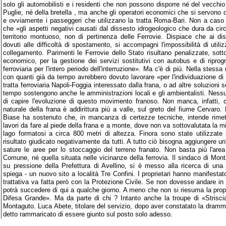
solo gli automobilisti e i residenti che non possono disporre né del vecchio
Puglie, né della bretella , ma anche gli operatori economici che si servono d
e ovviamente i passeggeri che utilizzano la tratta Roma-Bari. Non a caso T
che «gli aspetti negativi causati dal dissesto idrogeologico che dura da cir
territorio montuoso, non di pertinenza delle Ferrovie. Dispiace che ai disag
dovuti alle difficoltà di spostamento, si accompagni l'impossibilità di utiliz
collegamento. Parimenti le Ferrovie dello Stato risultano penalizzate, sott
economico, per la gestione dei servizi sostitutivi con autobus e di ripro
ferroviaria per l'intero periodo dell'interruzione». Ma c'è di più. Nella stessa
con quanti già da tempo avrebbero dovuto lavorare «per l'individuazione di u
tratta ferroviaria Napoli-Foggia interessato dalla frana, o ad altre soluzioni s
tempo sostengono anche le amministrazioni locali e gli ambientalisti. Nessu
di capire l'evoluzione di questo movimento franoso. Non manca, infatti, 
naturale della frana è addirittura più a valle, sul greto del fiume Cervar
Biase ha sostenuto che, in mancanza di certezze tecniche, intende rimett
lavori da fare al piede della frana e a monte, dove non va sottovalutata la 
lago formatosi a circa 800 metri di altezza. Finora sono state utilizzate
risultato giudicato negativamente da tutti. A tutto ciò bisogna aggiungere u
sature le aree per lo stoccaggio del terreno franato. Non basta più l'ar
Comune, né quella situata nelle vicinanze della ferrovia. Il sindaco di Mo
su pressione della Prefettura di Avellino, si è messo alla ricerca di un
spiega - un nuovo sito a località Tre Confini. I proprietari hanno manifestato
trattativa va fatta però con la Protezione Civile. Se non dovesse andare in
potrà succedere di qui a qualche giorno. A meno che non si riesuma la propo
Difesa Grande». Ma da parte di chi ? Intanto anche la troupe di «Striscia
Montaguto. Luca Abete, titolare del servizio, dopo aver constatato la drammat
detto rammaricato di essere giunto sul posto solo adesso.