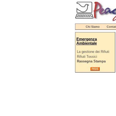
Chi Siamo
Contat
Emergenza
Ambientale
La gestione dei Rifiuti
Rifiuti Tossici
Rassegna Stampa