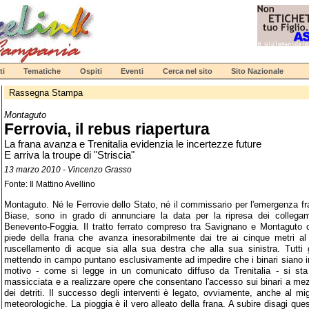
ti
Tematiche
Ospiti
Eventi
Cerca nel sito
Sito Nazionale
Rassegna Stampa
Montaguto
Ferrovia, il rebus riapertura
La frana avanza e Trenitalia evidenzia le incertezze future
E arriva la troupe di "Striscia"
13 marzo 2010 - Vincenzo Grasso
Fonte: Il Mattino Avellino
Montaguto. Né le Ferrovie dello Stato, né il commissario per l'emergenza f
Biase, sono in grado di annunciare la data per la ripresa dei collegamen
Benevento-Foggia. Il tratto ferrato compreso tra Savignano e Montaguto c
piede della frana che avanza inesorabilmente dai tre ai cinque metri a
ruscellamento di acque sia alla sua destra che alla sua sinistra. Tutti 
mettendo in campo puntano esclusivamente ad impedire che i binari siano i
motivo - come si legge in un comunicato diffuso da Trenitalia - si st
massicciata e a realizzare opere che consentano l'accesso sui binari a mezz
dei detriti. Il successo degli interventi è legato, ovviamente, anche al mi
meteorologiche. La pioggia è il vero alleato della frana. A subire disagi qu