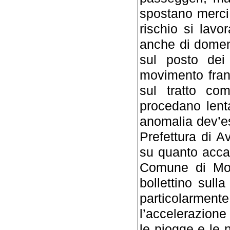
spostano merci 
rischio si lavo
anche di domeni
sul posto dei 
movimento frano
sul tratto co
procedano lent
anomalia dev’e
Prefettura di A
su quanto acca
Comune di Mon
bollettino sulla
particolarmen
l’accelerazion
le piogge e le n