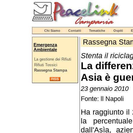
Chi Siamo
Contatti
Tematiche
Ospiti
E
Rassegna Sta
Emergenza
Ambientale
Stenta il ricicl
La gestione dei Rifiuti
La differen
Rifiuti Tossici
Rassegna Stampa
Asia è gue
23 gennaio 2010
Fonte: ll Napoli
Ha raggiunto il
la percentuale
dall'Asìa, azi