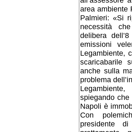
area ambiente R
Palmieri: «Si r
necessità che
delibera dell’8
emissioni vel
Legambiente, ch
scaricabarile 
anche sulla ma
problema dell’i
Legambiente,
spiegando che 
Napoli è immobi
Con polemich
presidente d