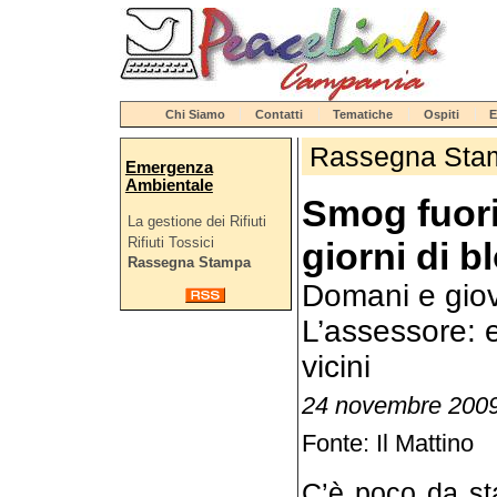
Chi Siamo
Contatti
Tematiche
Ospiti
E
Rassegna Sta
Emergenza
Ambientale
Smog fuori 
La gestione dei Rifiuti
Rifiuti Tossici
giorni di b
Rassegna Stampa
Domani e giove
L’assessore: e
vicini
24 novembre 2009
Fonte: Il Mattino
C’è poco da sta