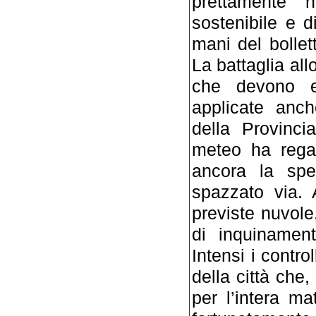
prettamente n
sostenibile e d
mani del bolle
La battaglia all
che devono es
applicate anch
della Provinci
meteo ha regal
ancora la sp
spazzato via. 
previste nuvole
di inquinament
Intensi i contro
della città che,
per l’intera ma