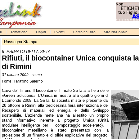
ti
Tematiche
Ospiti
Eventi
Cerca nel sito
Sito Nazionale
Rassegna Stampa
IL PRIMATO DELLA SETA
Rifiuti, il biocontainer Unica conquista la
di Rimini
31 ottobre 2009 - sa.mu.
Fonte: Il Mattino Salerno
Cava de' Tirreni. Il biocontainer firmato SeTa alla fiera delle
«Green Solutions». L'Umica in mostra alla quattro giorni di
Ecomondo 2009. La SeTa, la società mista è presente dal
28 ottobre a Rimini alla tredicesima fiera internazionale del
Recupero di materiali ed energia e dello Sviluppo
sostenibile. L'azienda metelliana ha allestito un proprio
stand informativo inerente al progetto Umica (Unità
modulare intelligente per il compostaggio accelerato). Il
biocontainer metelliano è stato presentato con la
proiezione di un filmato e di slide esplicative del progetto.