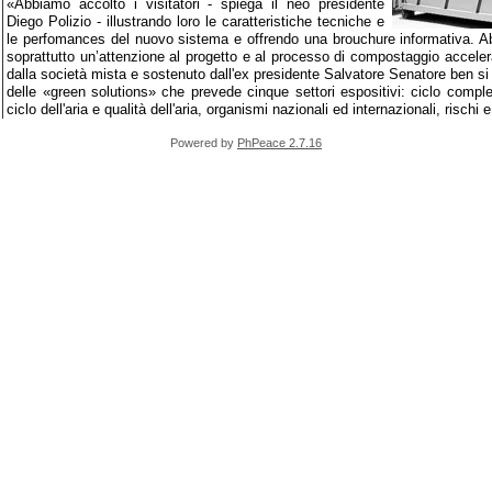
«Abbiamo accolto i visitatori - spiega il neo presidente
Diego Polizio - illustrando loro le caratteristiche tecniche e
le perfomances del nuovo sistema e offrendo una brouchure informativa. A
soprattutto un’attenzione al progetto e al processo di compostaggio accelera
dalla società mista e sostenuto dall'ex presidente Salvatore Senatore ben si le
delle «green solutions» che prevede cinque settori espositivi: ciclo complet
ciclo dell'aria e qualità dell'aria, organismi nazionali ed internazionali, rischi 
Powered by
PhPeace 2.7.16