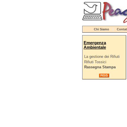
Chi Siamo
Contat
Emergenza
Ambientale
La gestione dei Rifiuti
Rifiuti Tossici
Rassegna Stampa