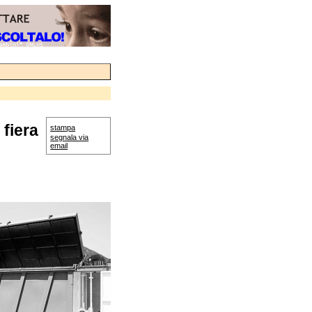
 fiera
stampa
segnala via
email