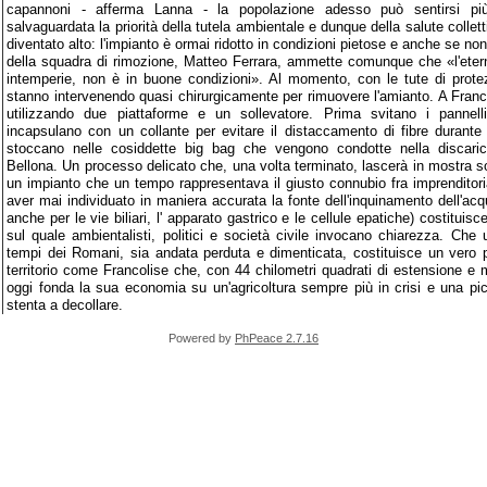
capannoni - afferma Lanna - la popolazione adesso può sentirsi pi
salvaguardata la priorità della tutela ambientale e dunque della salute colletti
diventato alto: l'impianto è ormai ridotto in condizioni pietose e anche se non 
della squadra di rimozione, Matteo Ferrara, ammette comunque che «l'etern
intemperie, non è in buone condizioni». Al momento, con le tute di protez
stanno intervenendo quasi chirurgicamente per rimuovere l'amianto. A Franco
utilizzando due piattaforme e un sollevatore. Prima svitano i pannelli 
incapsulano con un collante per evitare il distaccamento di fibre durante i
stoccano nelle cosiddette big bag che vengono condotte nella discarica 
Bellona. Un processo delicato che, una volta terminato, lascerà in mostra sol
un impianto che un tempo rappresentava il giusto connubio fra imprenditori
aver mai individuato in maniera accurata la fonte dell'inquinamento dell'acq
anche per le vie biliari, l' apparato gastrico e le cellule epatiche) costitui
sul quale ambientalisti, politici e società civile invocano chiarezza. Che 
tempi dei Romani, sia andata perduta e dimenticata, costituisce un vero 
territorio come Francolise che, con 44 chilometri quadrati di estensione e 
oggi fonda la sua economia su un'agricoltura sempre più in crisi e una pi
stenta a decollare.
Powered by
PhPeace 2.7.16