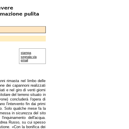
stampa
segnala via
email
anni rimasta nel limbo delle
one dei capannoni realizzati
ti e nel giro di venti giorni
itolare del terreno situato in
vone) concluderà l'opera di
o l'intervento fin dai primi
o. Solo qualche mese fa la
 messa in sicurezza del sito
l'inquinamento dell'acqua.
Andrea Russo, su cui spesso
tione. «Con la bonifica dei