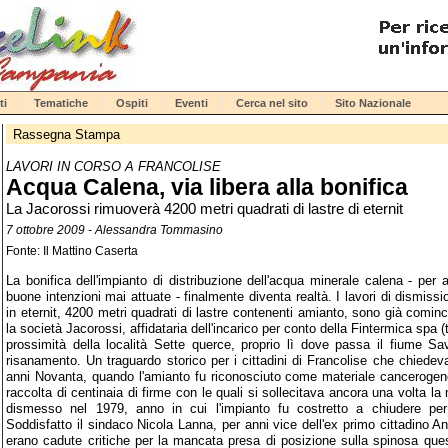
ti
Tematiche
Ospiti
Eventi
Cerca nel sito
Sito Nazionale
Rassegna Stampa
LAVORI IN CORSO A FRANCOLISE
Acqua Calena, via libera alla bonifica
La Jacorossi rimuoverà 4200 metri quadrati di lastre di eternit
7 ottobre 2009 - Alessandra Tommasino
Fonte: Il Mattino Caserta
La bonifica dell'impianto di distribuzione dell'acqua minerale calena - per 
buone intenzioni mai attuate - finalmente diventa realtà. I lavori di dismissi
in eternit, 4200 metri quadrati di lastre contenenti amianto, sono già comincia
la società Jacorossi, affidataria dell'incarico per conto della Fintermica spa (t
prossimità della località Sette querce, proprio lì dove passa il fiume Sa
risanamento. Un traguardo storico per i cittadini di Francolise che chiedevan
anni Novanta, quando l'amianto fu riconosciuto come materiale cancerogen
raccolta di centinaia di firme con le quali si sollecitava ancora una volta la
dismesso nel 1979, anno in cui l'impianto fu costretto a chiudere per 
Soddisfatto il sindaco Nicola Lanna, per anni vice dell'ex primo cittadino 
erano cadute critiche per la mancata presa di posizione sulla spinosa ques