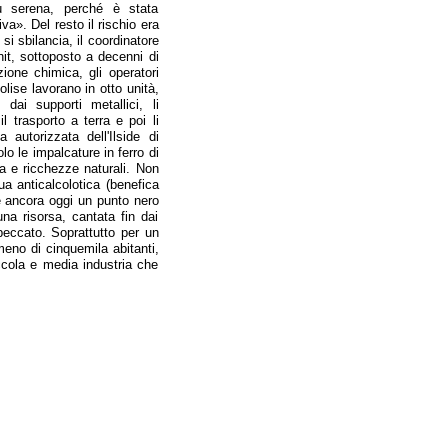
ù serena, perché è stata
va». Del resto il rischio era
si sbilancia, il coordinatore
it, sottoposto a decenni di
ione chimica, gli operatori
lise lavorano in otto unità,
dai supporti metallici, li
l trasporto a terra e poi li
autorizzata dell'Ilside di
o le impalcature in ferro di
a e ricchezze naturali. Non
ua anticalcolotica (benefica
sce ancora oggi un punto nero
una risorsa, cantata fin dai
peccato. Soprattutto per un
meno di cinquemila abitanti,
ccola e media industria che