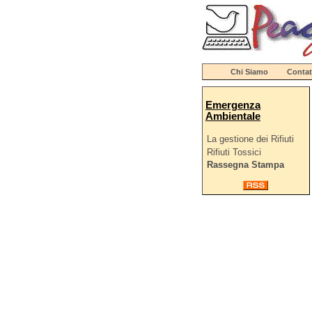
Chi Siamo
Contat
Emergenza
Ambientale
La gestione dei Rifiuti
Rifiuti Tossici
Rassegna Stampa