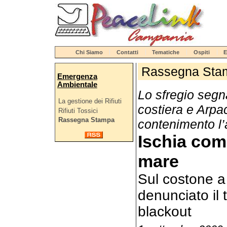
Chi Siamo
Contatti
Tematiche
Ospiti
E
Rassegna Sta
Emergenza
Ambientale
Lo sfregio segna
La gestione dei Rifiuti
costiera e Arpac
Rifiuti Tossici
Rassegna Stampa
contenimento l’
Ischia come
mare
Sul costone a 
denunciato il t
blackout