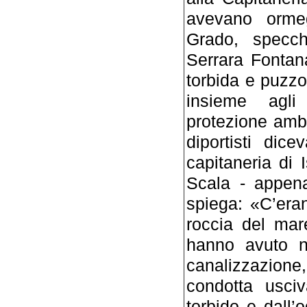
avevano orme
Grado, specc
Serrara Fontan
torbida e puzzo
insieme agli
protezione ambi
diportisti dic
capitaneria di 
Scala - appena
spiega: «C’eran
roccia del mar
hanno avuto n
canalizzazione,
condotta usciv
torbido e dall’o