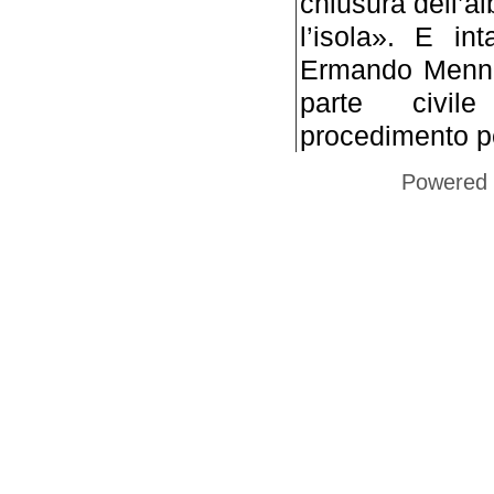
chiusura dell’al
l’isola». E in
Ermando Mennel
parte civile 
procedimento p
Powered