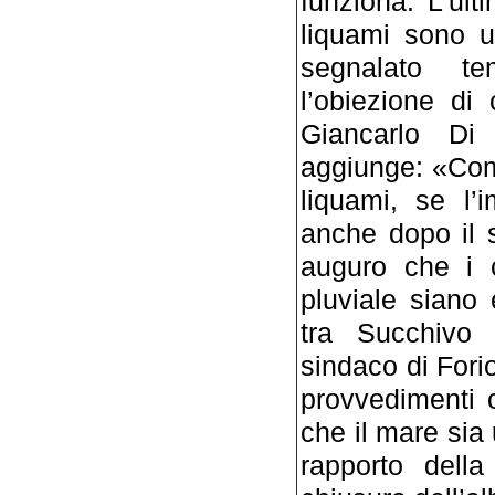
funziona. L’ult
liquami sono u
segnalato te
l’obiezione di
Giancarlo Di 
aggiunge: «Com
liquami, se l’
anche dopo il s
auguro che i c
pluviale siano 
tra Succhivo 
sindaco di For
provvedimenti 
che il mare sia
rapporto della