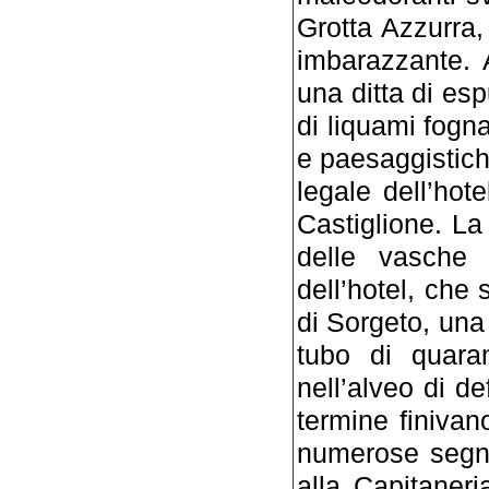
Grotta Azzurra,
imbarazzante. A
una ditta di esp
di liquami fogn
e paesaggistich
legale dell’hot
Castiglione. La 
delle vasche 
dell’hotel, che 
di Sorgeto, un
tubo di quara
nell’alveo di d
termine finivan
numerose segna
alla Capitaneri