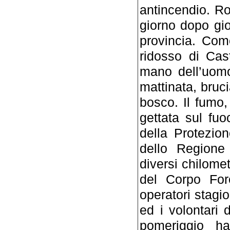
antincendio. Ro
giorno dopo gior
provincia. Com
ridosso di Cast
mano dell’uomo
mattinata, bruc
bosco. Il fumo,
gettata sul fu
della Protezio
dello Regione
diversi chilomet
del Corpo Fore
operatori stagio
ed i volontari 
pomeriggio h