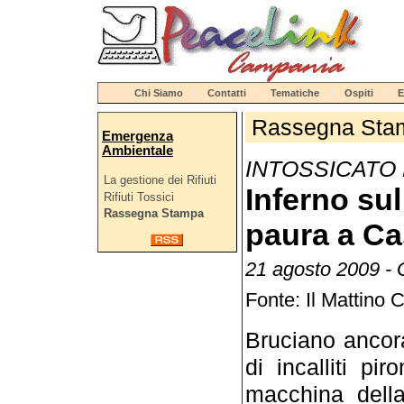
Chi Siamo
Contatti
Tematiche
Ospiti
E
Rassegna Sta
Emergenza
Ambientale
INTOSSICATO
La gestione dei Rifiuti
Inferno su
Rifiuti Tossici
Rassegna Stampa
paura a Ca
21 agosto 2009 - G
Fonte: Il Mattino 
Bruciano ancor
di incalliti p
macchina della