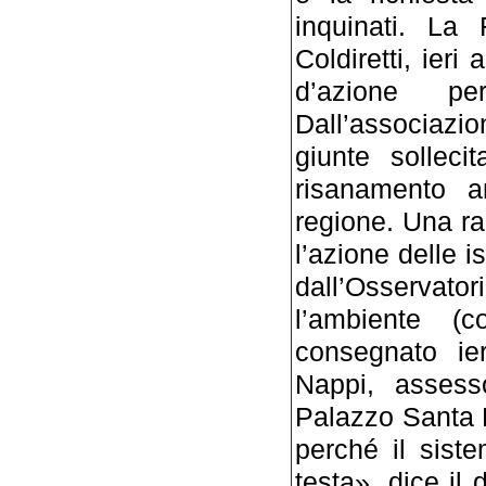
inquinati. La
Coldiretti, ieri 
d’azione pe
Dall’associazio
giunte solleci
risanamento a
regione. Una ra
l’azione delle i
dall’Osservat
l’ambiente (co
consegnato ie
Nappi, assesso
Palazzo Santa L
perché il sist
testa», dice il 