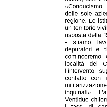
«Conduciamo q
delle sole azi
regione. Le ist
un territorio vi
risposta della R
- stiamo lav
depuratori e d
cominceremo c
località del 
l’intervento s
contatto con i
militarizzazione 
inquinati». L
Ventidue chilom
i tassi di ca