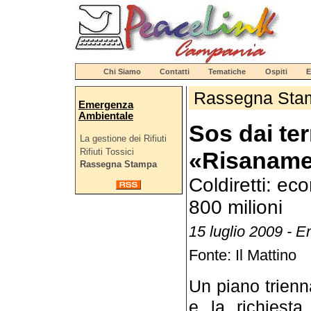
Chi Siamo
Contatti
Tematiche
Ospiti
E
Rassegna Sta
Emergenza
Ambientale
Sos dai ter
La gestione dei Rifiuti
Rifiuti Tossici
«Risanament
Rassegna Stampa
Coldiretti: ec
800 milioni
15 luglio 2009 - E
Fonte: Il Mattino
Un piano trienn
e la richiesta