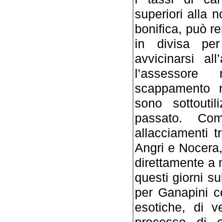
superiori alla 
bonifica, può r
in divisa per
avvicinarsi al
l’assessore
scappamento ri
sono sottoutil
passato. Co
allacciamenti t
Angri e Nocera,
direttamente a 
questi giorni s
per Ganapini c
esotiche, di 
processo di o