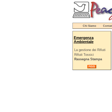
Chi Siamo
Contat
Emergenza
Ambientale
La gestione dei Rifiuti
Rifiuti Tossici
Rassegna Stampa