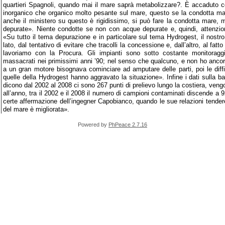
quartieri Spagnoli, quando mai il mare saprà metabolizzare?. È accaduto co
inorganico che organico molto pesante sul mare, questo se la condotta mare
anche il ministero su questo è rigidissimo, si può fare la condotta mare,
depurate». Niente condotte se non con acque depurate e, quindi, attenzion
«Su tutto il tema depurazione e in particolare sul tema Hydrogest, il nostr
lato, dal tentativo di evitare che tracolli la concessione e, dall’altro, al fa
lavoriamo con la Procura. Gli impianti sono sotto costante monitoraggi
massacrati nei primissimi anni ’90; nel senso che qualcuno, e non ho ancor
a un gran motore bisognava cominciare ad amputare delle parti, poi le diffi
quelle della Hydrogest hanno aggravato la situazione». Infine i dati sulla bal
dicono dal 2002 al 2008 ci sono 267 punti di prelievo lungo la costiera, ven
all’anno, tra il 2002 e il 2008 il numero di campioni contaminati discende a 
certe affermazione dell’ingegner Capobianco, quando le sue relazioni tendere
del mare è migliorata».
Powered by
PhPeace 2.7.16