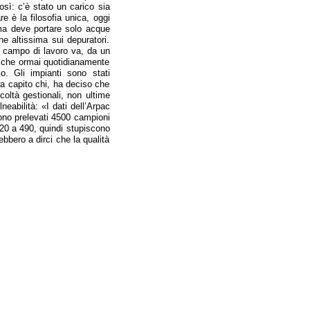
sì: c’è stato un carico sia
 è la filosofia unica, oggi
 ma deve portare solo acque
e altissima sui depuratori.
o campo di lavoro va, da un
tto che ormai quotidianamente
o. Gli impianti sono stati
a capito chi, ha deciso che
coltà gestionali, non ultime
neabilità: «I dati dell’Arpac
gono prelevati 4500 campioni
920 a 490, quindi stupiscono
bbero a dirci che la qualità