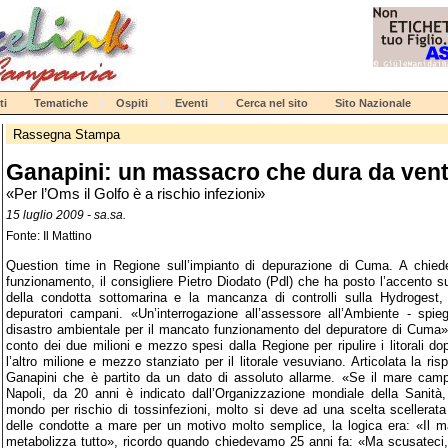
ti
Tematiche
Ospiti
Eventi
Cerca nel sito
Sito Nazionale
Rassegna Stampa
Ganapini: un massacro che dura da vent
«Per l’Oms il Golfo è a rischio infezioni»
15 luglio 2009 - sa.sa.
Fonte: Il Mattino
Question time in Regione sull’impianto di depurazione di Cuma. A chieder
funzionamento, il consigliere Pietro Diodato (Pdl) che ha posto l’accento sui 
della condotta sottomarina e la mancanza di controlli sulla Hydrogest,
depuratori campani. «Un’interrogazione all’assessore all’Ambiente - spie
disastro ambientale per il mancato funzionamento del depuratore di Cuma»
conto dei due milioni e mezzo spesi dalla Regione per ripulire i litorali do
l’altro milione e mezzo stanziato per il litorale vesuviano. Articolata la ris
Ganapini che è partito da un dato di assoluto allarme. «Se il mare campa
Napoli, da 20 anni è indicato dall’Organizzazione mondiale della Sanità
mondo per rischio di tossinfezioni, molto si deve ad una scelta scellerata 
delle condotte a mare per un motivo molto semplice, la logica era: «Il m
metabolizza tutto», ricordo quando chiedevamo 25 anni fa: «Ma scusateci, i