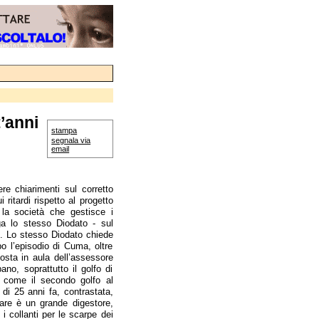
’anni
stampa
segnala via
email
e chiarimenti sul corretto
ritardi rispetto al progetto
 la società che gestisce i
ga lo stesso Diodato - sul
. Lo stesso Diodato chiede
po l’episodio di Cuma, oltre
posta in aula dell’assessore
no, soprattutto il golfo di
, come il secondo golfo al
di 25 anni fa, contrastata,
are è un grande digestore,
 collanti per le scarpe dei