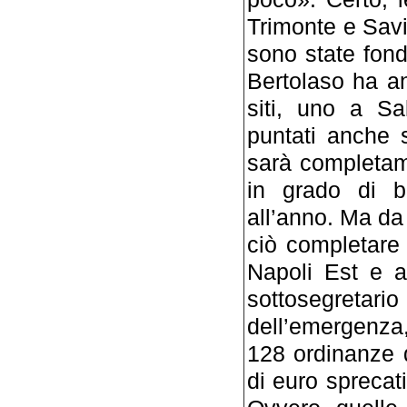
Trimonte e Savi
sono state fond
Bertolaso ha an
siti, uno a Sal
puntati anche s
sarà completam
in grado di br
all’anno. Ma da
ciò completare 
Napoli Est e a
sottosegretar
dell’emergenza
128 ordinanze de
di euro sprecat