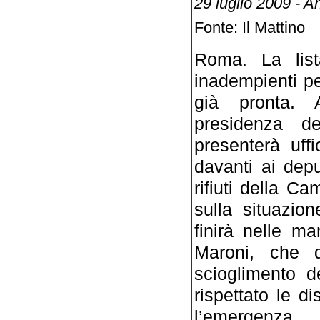
29 luglio 2009 - A
Fonte: Il Mattino
Roma. La lis
inadempienti per
già pronta. 
presidenza de
presenterà uff
davanti ai dep
rifiuti della C
sulla situazio
finirà nelle ma
Maroni, che 
scioglimento d
rispettato le d
l’emergenza r