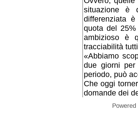
Ovvero, quelle 
situazione è d
differenziata è
quota del 25% p
ambizioso è qu
tracciabilità tut
«Abbiamo scop
due giorni per
periodo, può acc
Che oggi torne
domande dei de
Powered