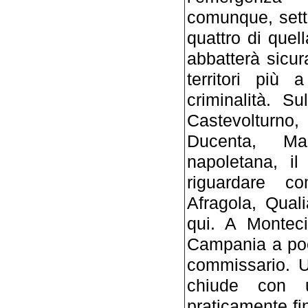
comunque, sett
quattro di quel
abbatterà sicu
territori più 
criminalità. S
Castevolturno
Ducenta, Ma
napoletana, i
riguardare c
Afragola, Qual
qui. A Monteci
Campania a poc
commissario. U
chiude con 
praticamente fi