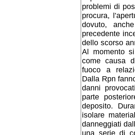
problemi di poss
procura, l'apert
dovuto, anch
precedente ince
dello scorso ann
Al momento si 
come causa del
fuoco a relazi
Dalla Rpn fann
danni provocat
parte posterio
deposito. Dura
isolare materi
danneggiati dal
una serie di co