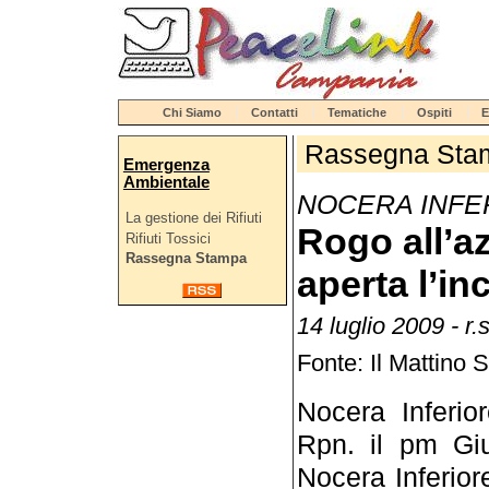
Chi Siamo
Contatti
Tematiche
Ospiti
E
Rassegna Sta
Emergenza
Ambientale
NOCERA INFE
La gestione dei Rifiuti
Rogo all’a
Rifiuti Tossici
Rassegna Stampa
aperta l’in
14 luglio 2009 - r.s
Fonte: Il Mattino 
Nocera Inferio
Rpn. il pm Giu
Nocera Inferiore