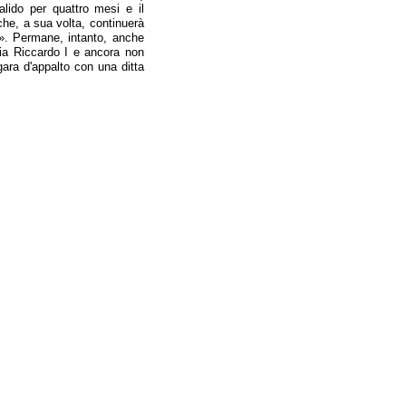
lido per quattro mesi e il
che, a sua volta, continuerà
to». Permane, intanto, anche
 via Riccardo I e ancora non
gara d'appalto con una ditta