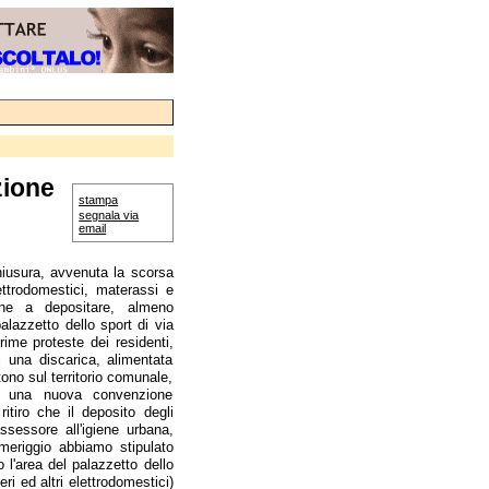
zione
stampa
segnala via
email
hiusura, avvenuta la scorsa
ettrodomestici, materassi e
ne a depositare, almeno
alazzetto dello sport di via
ime proteste dei residenti,
ti una discarica, alimentata
ono sul territorio comunale,
to una nuova convenzione
itiro che il deposito degli
ssessore all'igiene urbana,
meriggio abbiamo stipulato
l'area del palazzetto dello
ri ed altri elettrodomestici)