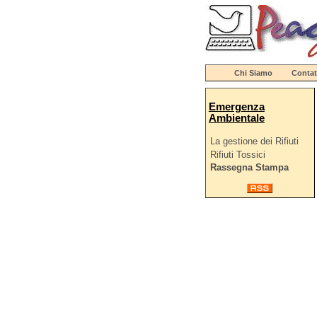
Chi Siamo
Contat
Emergenza
Ambientale
La gestione dei Rifiuti
Rifiuti Tossici
Rassegna Stampa