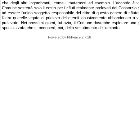
che degli altri ingombranti, come i materassi ad esempio. L'accordo è va
Comune sosterrà solo il costo per i rifiuti realmente prelevati dal Consorzio 
ad essere l'unico soggetto responsabile del ritiro di questo genere di rifiu
l'altra querelle legata al prleievo dell'eternit abusivamente abbandonato a
prelevato. Nei prossimi giorni, tuttavia, il Comune dovrebbe espletare una 
specializzata che si occuperà, poi, dello smlatimento dell'amianto.
Powered by
PhPeace 2.7.16