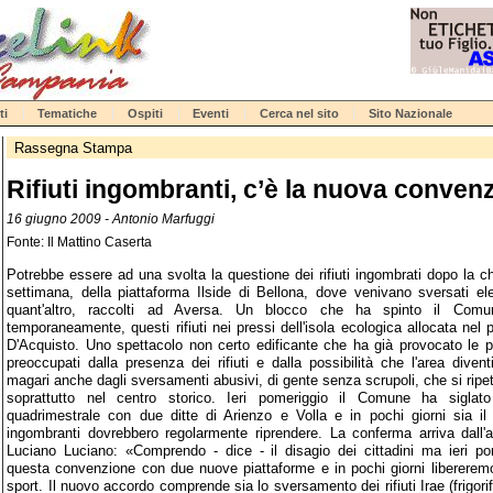
ti
Tematiche
Ospiti
Eventi
Cerca nel sito
Sito Nazionale
Rassegna Stampa
Rifiuti ingombranti, c’è la nuova conven
16 giugno 2009 - Antonio Marfuggi
Fonte: Il Mattino Caserta
Potrebbe essere ad una svolta la questione dei rifiuti ingombrati dopo la c
settimana, della piattaforma Ilside di Bellona, dove venivano sversati el
quant'altro, raccolti ad Aversa. Un blocco che ha spinto il Comu
temporaneamente, questi rifiuti nei pressi dell'isola ecologica allocata nel p
D'Acquisto. Uno spettacolo non certo edificante che ha già provocato le pr
preoccupati dalla presenza dei rifiuti e dalla possibilità che l'area diven
magari anche dagli sversamenti abusivi, di gente senza scrupoli, che si ripet
soprattutto nel centro storico. Ieri pomeriggio il Comune ha sigla
quadrimestrale con due ditte di Arienzo e Volla e in pochi giorni sia il r
ingombranti dovrebbero regolarmente riprendere. La conferma arriva dall'a
Luciano Luciano: «Comprendo - dice - il disagio dei cittadini ma ieri po
questa convenzione con due nuove piattaforme e in pochi giorni libereremo 
sport. Il nuovo accordo comprende sia lo sversamento dei rifiuti Irae (frigorife