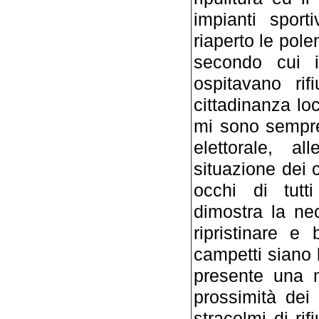
impianti sport
riaperto le pol
secondo cui 
ospitavano rifi
cittadinanza lo
mi sono sempre
elettorale, 
situazione dei c
occhi di tutt
dimostra la ne
ripristinare e
campetti siano l
presente una n
prossimità dei 
stracolmi di ri