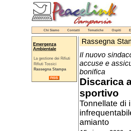
Chi Siamo
Contatti
Tematiche
Ospiti
E
Rassegna Sta
Emergenza
Ambientale
Il nuovo sindac
La gestione dei Rifiuti
accuse e assicu
Rifiuti Tossici
Rassegna Stampa
bonifica
Discarica 
sportivo
Tonnellate di 
infrequentabil
amianto