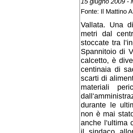
15 giugno 2009 - 
Fonte: Il Mattino A
Vallata. Una d
metri dal cent
stoccate tra l'i
Spannitoio di V
calcetto, è dive
centinaia di sac
scarti di aliment
materiali peri
dall'amministr
durante le ult
non è mai stato
anche l'ultima 
il sindaco all