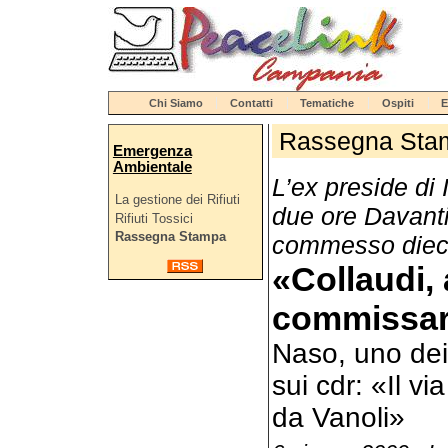
Chi Siamo
Contatti
Tematiche
Ospiti
E
Rassegna Sta
Emergenza
Ambientale
L’ex preside di 
La gestione dei Rifiuti
due ore Davanti
Rifiuti Tossici
Rassegna Stampa
commesso dieci
«Collaudi,
commissar
Naso, uno dei 
sui cdr: «Il v
da Vanoli»