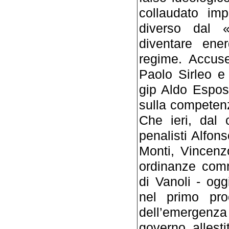
collaudato im
diverso dal «
diventare ene
regime. Accuse
Paolo Sirleo e 
gip Aldo Esposi
sulla competenz
Che ieri, dal 
penalisti Alfon
Monti, Vincenz
ordinanze comm
di Vanoli - ogg
nel primo pro
dell’emergenza ri
governo allest