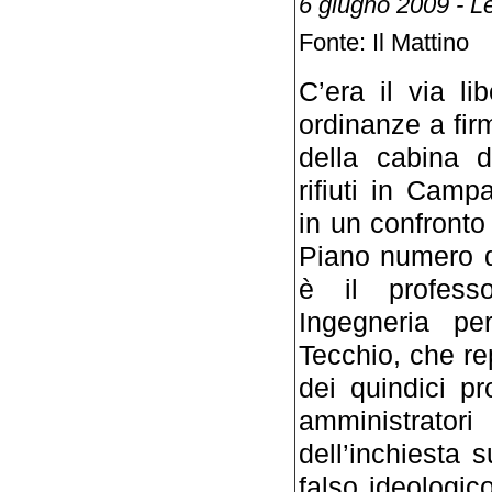
6 giugno 2009 - L
Fonte: Il Mattino
C’era il via l
ordinanze a fir
della cabina d
rifiuti in Campa
in un confronto
Piano numero qu
è il profess
Ingegneria pe
Tecchio, che re
dei quindici pr
amministratori
dell’inchiesta 
falso ideologico