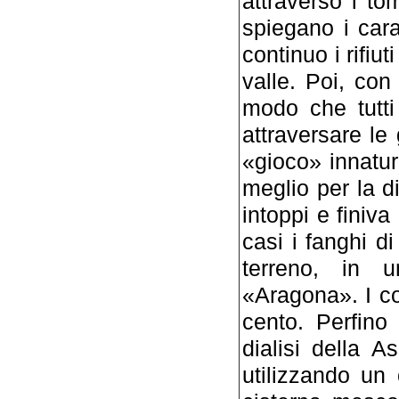
attraverso i to
spiegano i cara
continuo i rifiu
valle. Poi, con 
modo che tutti 
attraversare le 
«gioco» innatur
meglio per la d
intoppi e finiva 
casi i fanghi d
terreno, in u
«Aragona». I co
cento. Perfino i
dialisi della A
utilizzando un 