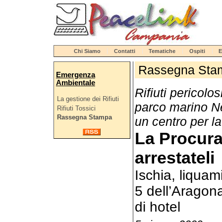
Chi Siamo
Contatti
Tematiche
Ospiti
E
Rassegna Sta
Emergenza
Ambientale
Rifiuti pericolos
La gestione dei Rifiuti
parco marino Ne
Rifiuti Tossici
Rassegna Stampa
un centro per la 
La Procura
arrestateli
Ischia, liquam
5 dell’Aragona
di hotel