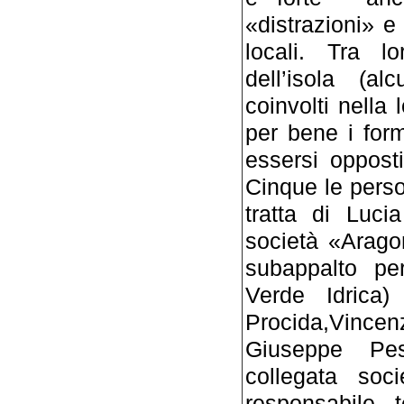
«distrazioni» e
locali. Tra l
dell’isola (al
coinvolti nella
per bene i form
essersi opposti 
Cinque le person
tratta di Luci
società «Arago
subappalto pe
Verde Idrica)
Procida,Vinc
Giuseppe Pes
collegata soci
responsabile 