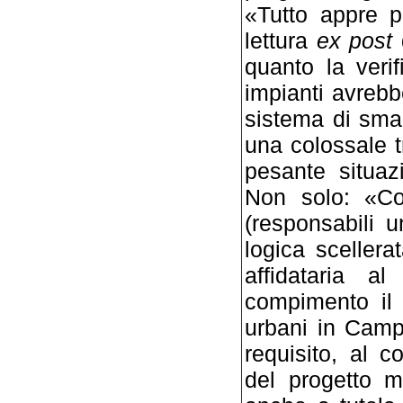
«Tut­to appre 
lettura
ex post
d
quanto la verif
impianti avrebb
sistema di smalt
una colossale t
pesante situaz
Non solo: «Coll
(responsabili u
logi­ca
scellerata
affidataria a
compimento il p
urbani in Campa
requisito, al co
del progetto m