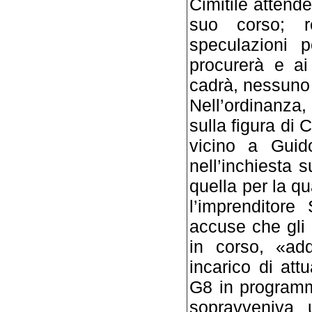
Cimitile attende
suo corso; r
speculazioni p
procurerà e a
cadrà, nessuno 
Nell’ordinanza,
sulla figura di 
vicino a Guido
nell’inchiesta s
quella per la q
l’imprenditore
accuse che gli 
in corso, «addi
incarico di at­t
G8 in programm
sopravveniva