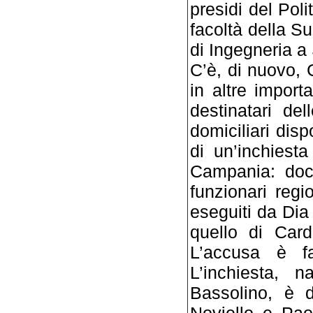
presidi del Poli
facoltà del­la S
di Ingegneria a
C’è, di nuovo, 
in altre importa
destinata­ri de
domiciliari disp
di un’inchie­st
Campania: docent
funzionari regio
eseguiti da Dia
quello di Card
L’accusa è fa
L’inchiesta, 
Bassolino, è d