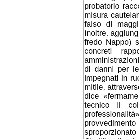
probatorio racco
misura caute­la
falso di maggi
Inoltre, aggiung
fredo Nappo) so
concreti rapp
amministrazio­n
di danni per l
impegnati in ruo­
mitile, attraver
dice «ferma­me
tecnico il c
professionalit
provve­diment
sproporzionato 