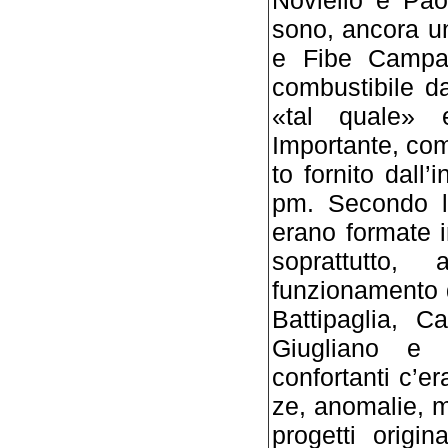
Noviello e Paol
sono, ancora una
e Fibe Campan
com­bustibile d
«tal quale» e
Importante, come
to fornito dall’
pm. Secondo l’
erano formate in
soprattutto,
funzionamento d
Battipaglia, 
Giugliano e 
confortanti c’e
ze, anomalie, ma
progetti origin