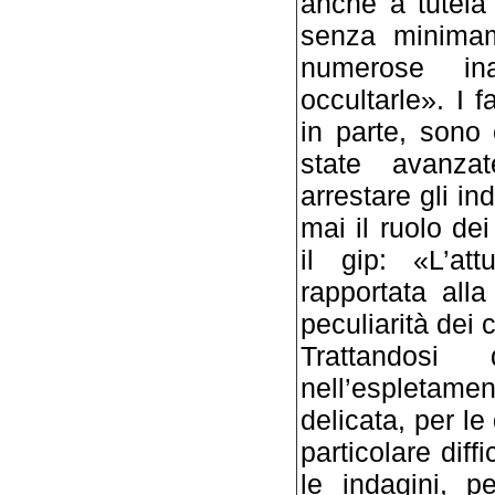
anche a tutela d
senza mi­nimam
numerose in
occultarle». I 
in par­te, sono
state avanzat
arrestare gli in
mai il ruolo dei
il gip: «L’att
rapporta­ta all
peculiarità dei ca
Trattandosi
nell’espletamen
delica­ta, per l
particolare diff
le inda­gini, p