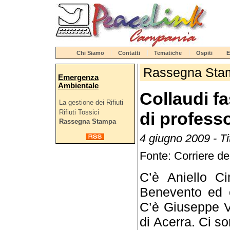
Chi Siamo
Contatti
Tematiche
Ospiti
E
Rassegna Sta
Emergenza
Ambientale
Collaudi fa
La gestione dei Rifiuti
Rifiuti Tossici
di professo
Rassegna Stampa
4 giugno 2009 - T
Fonte: Corriere d
C’è Aniello Ci
Bene­vento ed e
C’è Giuseppe Va
di Acer­ra. Ci 