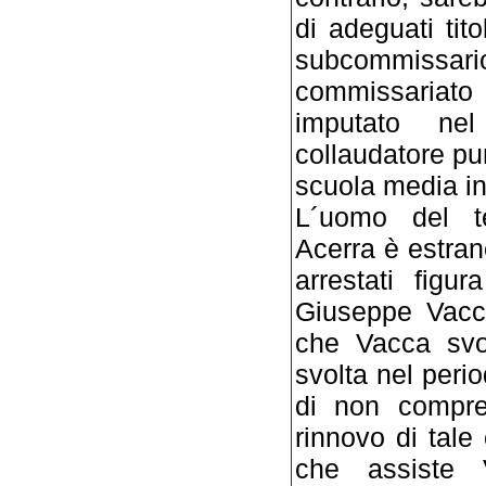
di adeguati tito
subcommissario
commissariato
imputato ne
collaudatore pu
scuola media in
L´uomo del ter
Acerra è estrane
arrestati figur
Giuseppe Vacca
che Vacca svol
svolta nel peri
di non compre
rinnovo di tal
che assiste V