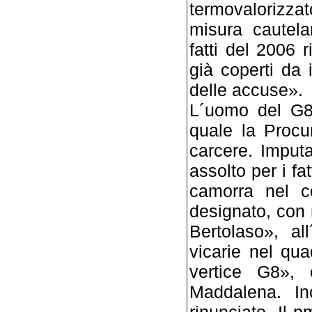
termovalorizzato
misura cautela
fatti del 2006 r
già coperti da 
delle accuse».
L´uomo del G8.
quale la Procu
carcere. Imput
assolto per i fat
camorra nel c
designato, con 
Bertolaso», al
vicarie nel qu
vertice G8», 
Maddalena. In