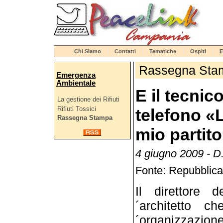
Chi Siamo
Contatti
Tematiche
Ospiti
E
Rassegna Sta
Emergenza
Ambientale
E il tecnic
La gestione dei Rifiuti
Rifiuti Tossici
telefono «L
Rassegna Stampa
mio partit
4 giugno 2009 - D.
Fonte: Repubblica
Il direttore d
´architetto c
´organizzazion