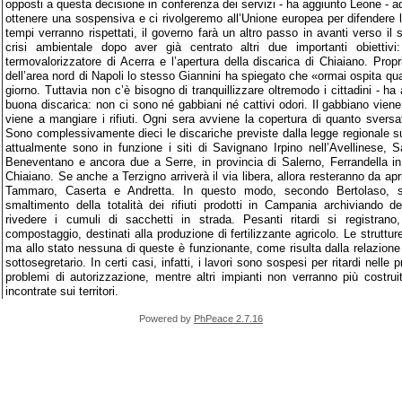
opposti a questa decisione in conferenza dei servizi - ha aggiunto Leone - a
ottenere una sospensiva e ci rivolgeremo all’Unione europea per difendere la 
tempi verranno rispettati, il governo farà un altro passo in avanti verso il 
crisi ambientale dopo aver già centrato altri due importanti obiettivi:
termovalorizzatore di Acerra e l’apertura della discarica di Chiaiano. Propr
dell’area nord di Napoli lo stesso Giannini ha spiegato che «ormai ospita quasi
giorno. Tuttavia non c’è bisogno di tranquillizzare oltremodo i cittadini - ha
buona discarica: non ci sono né gabbiani né cattivi odori. Il gabbiano viene 
viene a mangiare i rifiuti. Ogni sera avviene la copertura di quanto sversa
Sono complessivamente dieci le discariche previste dalla legge regionale su 
attualmente sono in funzione i siti di Savignano Irpino nell’Avellinese, 
Beneventano e ancora due a Serre, in provincia di Salerno, Ferrandella i
Chiaiano. Se anche a Terzigno arriverà il via libera, allora resteranno da apr
Tammaro, Caserta e Andretta. In questo modo, secondo Bertolaso, sa
smaltimento della totalità dei rifiuti prodotti in Campania archiviando def
rivedere i cumuli di sacchetti in strada. Pesanti ritardi si registrano,
compostaggio, destinati alla produzione di fertilizzante agricolo. Le struttu
ma allo stato nessuna di queste è funzionante, come risulta dalla relazione 
sottosegretario. In certi casi, infatti, i lavori sono sospesi per ritardi nelle
problemi di autorizzazione, mentre altri impianti non verranno più costrui
incontrate sui territori.
Powered by
PhPeace 2.7.16