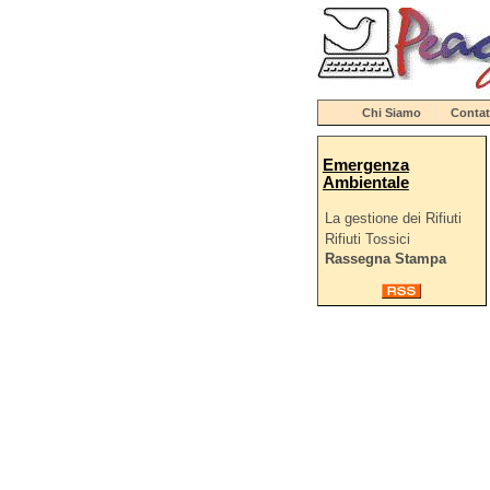
Chi Siamo
Contat
Emergenza
Ambientale
La gestione dei Rifiuti
Rifiuti Tossici
Rassegna Stampa