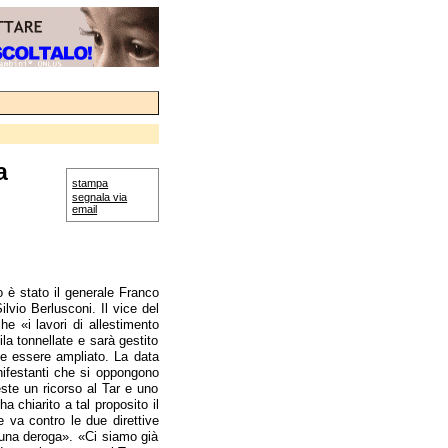
a
stampa
segnala via
email
 è stato il generale Franco
ilvio Berlusconi. Il vice del
he «i lavori di allestimento
la tonnellate e sarà gestito
be essere ampliato. La data
anifestanti che si oppongono
este un ricorso al Tar e uno
a chiarito a tal proposito il
 va contro le due direttive
ssuna deroga». «Ci siamo già