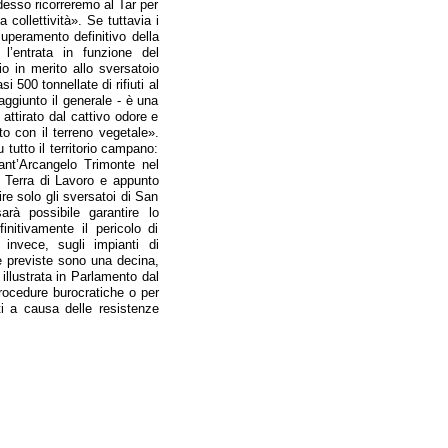
desso ricorreremo al Tar per
collettività». Se tuttavia i
superamento definitivo della
 l’entrata in funzione del
io in merito allo sversatoio
 500 tonnellate di rifiuti al
 aggiunto il generale - è una
attirato dal cattivo odore e
to con il terreno vegetale».
tutto il territorio campano:
Sant’Arcangelo Trimonte nel
n Terra di Lavoro e appunto
ire solo gli sversatoi di San
rà possibile garantire lo
initivamente il pericolo di
 invece, sugli impianti di
re previste sono una decina,
illustrata in Parlamento dal
 procedure burocratiche o per
ti a causa delle resistenze