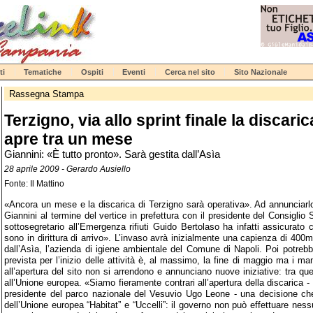
ti
Tematiche
Ospiti
Eventi
Cerca nel sito
Sito Nazionale
Rassegna Stampa
Terzigno, via allo sprint finale la discaric
apre tra un mese
Giannini: «È tutto pronto». Sarà gestita dall’Asìa
28 aprile 2009 - Gerardo Ausiello
Fonte: Il Mattino
«Ancora un mese e la discarica di Terzigno sarà operativa». Ad annunciarlo
Giannini al termine del vertice in prefettura con il presidente del Consiglio S
sottosegretario all’Emergenza rifiuti Guido Bertolaso ha infatti assicurato c
sono in dirittura di arrivo». L’invaso avrà inizialmente una capienza di 400mi
dall’Asìa, l’azienda di igiene ambientale del Comune di Napoli. Poi potreb
prevista per l’inizio delle attività è, al massimo, la fine di maggio ma i m
all’apertura del sito non si arrendono e annunciano nuove iniziative: tra qu
all’Unione europea. «Siamo fieramente contrari all’apertura della discarica - h
presidente del parco nazionale del Vesuvio Ugo Leone - una decisione che
dell’Unione europea “Habitat” e “Uccelli”: il governo non può effettuare ne