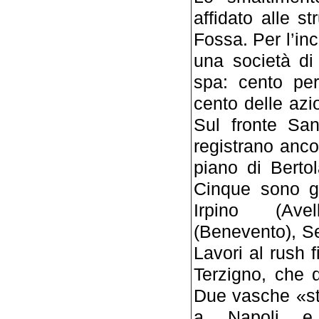
affidato alle s
Fossa. Per l’in
una società di
spa: cento per
cento delle azi
Sul fronte Sa
registrano ancor
piano di Berto
Cinque sono gi
Irpino (Avel
(Benevento), Se
Lavori al rush f
Terzigno, che 
Due vasche «st
a Napoli e 