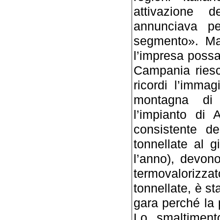
attivazione d
annunciava pe
segmento». Ma
l’impresa possa
Campania riesca
ricordi l’imma
montagna di 
l’impianto di 
consistente d
tonnellate al g
l’anno), devono
termovalorizzat
tonnellate, è st
gara perché la 
Lo smaltimento