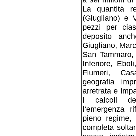
La quantità r
(Giugliano) e 
pezzi per cia
deposito anch
Giugliano, Mar
San Tammaro, T
Inferiore, Ebol
Flumeri, Cas
geografia impr
arretrata e imp
i calcoli de
l’emergenza ri
pieno regime, 
completa soltan