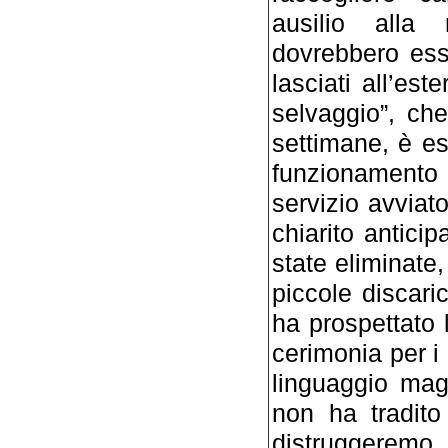
ausilio alla r
dovrebbero esse
lasciati all’es
selvaggio”, che
settimane, è es
funzionamento 
servizio avviat
chiarito antici
state eliminate
piccole discari
ha prospettato 
cerimonia per i
linguaggio mag
non ha tradito
distruggeremo. 