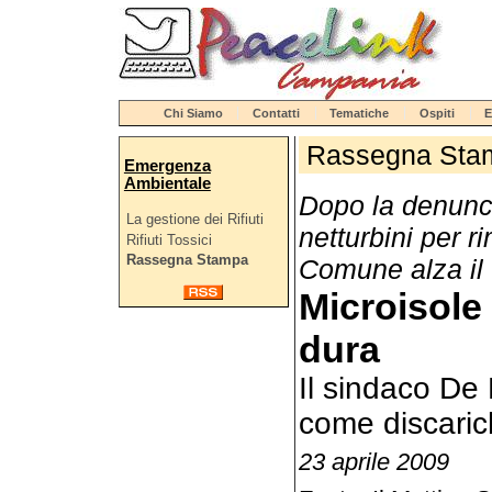
Chi Siamo
Contatti
Tematiche
Ospiti
E
Rassegna Sta
Emergenza
Ambientale
Dopo la denunci
La gestione dei Rifiuti
netturbini per ri
Rifiuti Tossici
Rassegna Stampa
Comune alza il 
Microisole 
dura
Il sindaco De 
come discarich
23 aprile 2009