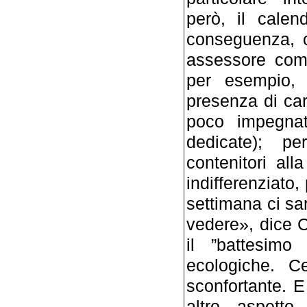
però, il calen
conseguenza, c
assessore comu
per esempio, 
presenza di cart
poco impegnat
dedicate); pe
contenitori all
indifferenziato
settimana ci sar
vedere», dice C
il ”battesimo
ecologiche. Ce
sconfortante. E 
altro aspett