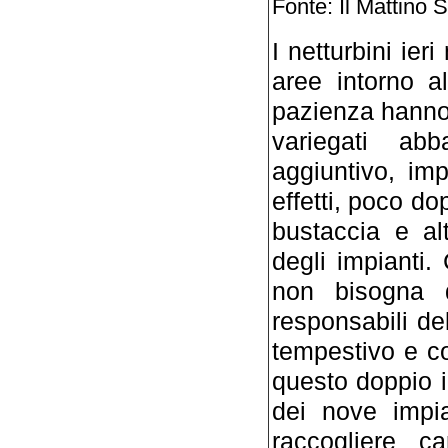
Fonte: Il Mattino 
I netturbini ier
aree intorno a
pazienza hanno r
variegati ab
aggiuntivo, im
effetti, poco do
bustaccia e al
degli impianti. 
non bisogna d
responsabili de
tempestivo e co
questo doppio i
dei nove impian
raccogliere ca