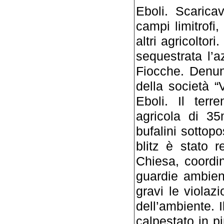
Eboli. Scarica
campi limitrofi,
altri agricoltor
sequestrata l’a
Fiocche. Denunci
della società “
Eboli. Il terr
agricola di 35
bufalini sottopo
blitz è stato r
Chiesa, coordin
guardie ambien
gravi le violazi
dell’ambiente. I
calpestato in pi