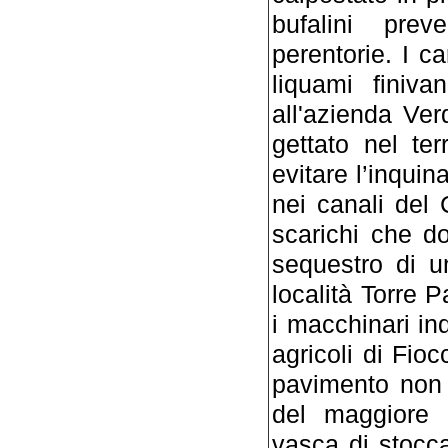
bufalini pre
perentorie. I c
liquami finiva
all'azienda Ver
gettato nel te
evitare l’inquin
nei canali del 
scarichi che d
sequestro di un
località Torre P
i macchinari ind
agricoli di Fioc
pavimento non 
del maggiore 
vasca di stoccag