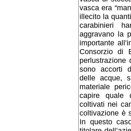
vasca era “man
illecito la quant
carabinieri h
aggravano la p
importante all'
Consorzio di B
perlustrazione 
sono accorti d
delle acque, s
materiale peri
capire quale d
coltivati nei ca
coltivazione è s
In questo caso,
titolare dell’a