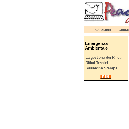
Chi Siamo
Contat
Emergenza
Ambientale
La gestione dei Rifiuti
Rifiuti Tossici
Rassegna Stampa