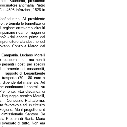
ichele Buonomo, presidente
rocuratore antimafia Pietro
 Con 4696 infrazioni, 1526 in
findustria. Al presidente
tre tremila le tonnellate di
 regione attraverso circuiti
 ripianano i campi magari di
no? «Noi ancora prima dei
mprenditore clandestino del
 Giovanni Conzo e Marco del
ia Campania. Luciano Morelli
recupera rifiuti, ma non li
 pesanti i costi per spedirli
irettamente nei cassonetti,
. Il rapporto di Legambiente
l trasporto (70 - 80 euro a
, dipende dal materiale. Ad
che continuano i controlli su
Piemonte: «La discarica di
 linguaggio tecnico Morelli,
. Il Consorzio Piattaforma,
era favorevole ad un circuito
Regione. Ma il progetto si è
a dimissionario Santoro De
alla Procura di Santa Maria
 sversato di tutto. Non era