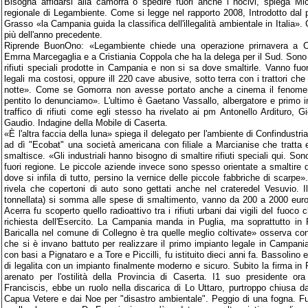
Bisogna affidarsi alla camorra o spedire fuori anche i nocivi, spiega M
regionale di Legambiente. Come si legge nel rapporto 2008, Introdotto dal p
Grasso «la Campania guida la classifica dell'illegalità ambientale in Italia».
più dell'anno precedente.
Riprende BuonOno: «Legambiente chiede una operazione prirnavera a Con
Emrna Marcegaglia e a Cristiania Coppola che ha la delega per il Sud. Sono ol
rifiuti speciali prodotte in Campania e non si sa dove smaltirle. Vanno fuori
legali ma costosi, oppure ill 220 cave abusive, sotto terra con i trattori che
notte». Come se Gomorra non avesse portato anche a cinema il fenome
pentito lo denunciamo». L'ultimo è Gaetano Vassallo, albergatore e primo i
traffico di rifiuti come egli stesso ha rivelato ai pm Antonello Ardituro,
Gaudio. Indagine della Mobile di Caserta.
«È l'altra faccia della luna» spiega il delegato per l'ambiente di Confindustr
ad dì "Ecobat" una società americana con filiale a Marcianise che tratta e 
smaltisce. «Gli industriali hanno bisogno di smaltire rifiuti speciali qui. Sono
fuori regione. Le piccole aziende invece sono spesso orientate a smaltire d
dove si infila di tutto, persino la vernice delle piccole fabbriche di scarpe»
rivela che copertoni di auto sono gettati anche nel crateredel Vesuvio. I
tonnellata) si somma alle spese di smaltimento, vanno da 200 a 2000 euro
Acerra fu scoperto quello radioattivo tra i rifiuti urbani dai vigili del fuoco 
richiesta dell'Esercito. La Campania manda in Puglia, ma soprattutto in 
Baricalla nel comune di Collegno è tra quelle meglio coltivate» osserva con
che si è invano battuto per realizzare il primo impianto legale in Campania
con basi a Pignataro e a Tore e Piccilli, fu istituito dieci anni fa. Bassolino 
di legalita con un impianto finalmente moderno e sicuro. Subito la firma in 
arenato per l'ostilità della Provincia di Caserta. I1 suo presidente or
Franciscis, ebbe un ruolo nella discarica di Lo Uttaro, purtroppo chiusa d
Capua Vetere e dai Noe per "disastro ambientale". Peggio di una fogna. Fu