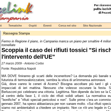
ti
Tematiche
Ospiti
Eventi
Cerca nel sito
Sito Nazionale
Rassegna Stampa
Fermo in Regione il piano, in Campania manca un piano per smaltire 4 milion
tonnellate
Scoppia il caso dei rifiuti tossici "Si risc
l'intervento dell'UE"
27 marzo 2009 - Antonio Corbo
Fonte: Repubblica Napoli
MA DOVE finiranno gli scarti delle inceneritore? La domanda più banale s
futurista dì termovalorizzatore, sembra la stiva di un'immensa astronave.
Già, dove vanno le ceneri di Acerra? Bisogna ascoltare più tard i gli es
impacciati di ieri mattina. Nessuno che volesse oscurare la festa. S
Berlusconi poi celebrano una vittoria. Legittima. Non dipende da loro se la
al centro della fase 1, il ciclo dei rifiuti solidi urbani. La normativa e
"bonifiche" e "rifiuti speciali pericolosi e non". Sulle prime c'era un commis
gennaio 2007, ha speso abbastanza per non sanare molto. «Sui rifiuti specia
siamo noi ambientalisti a chiedere un impianto. Non ce n'è uno legale in C