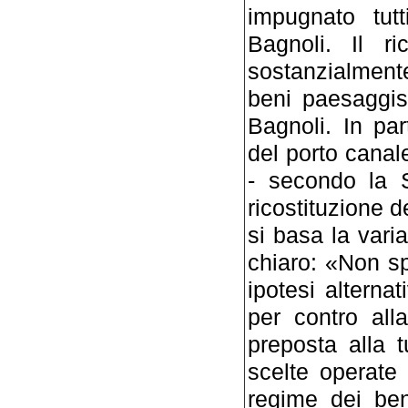
impugnato tutt
Bagnoli. Il r
sostanzialment
beni paesaggis
Bagnoli. In par
del porto canal
- secondo la S
ricostituzione d
si basa la varia
chiaro: «Non sp
ipotesi alternat
per contro all
preposta alla t
scelte operate
regime dei beni