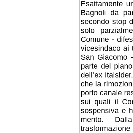
Esattamente un
Bagnoli da par
secondo stop d
solo parzialme
Comune - difeso
vicesindaco ai
San Giacomo - 
parte del piano 
dell’ex Italside
che la rimozion
porto canale re
sui quali il C
sospensiva e ha
merito. Dall
trasformazio