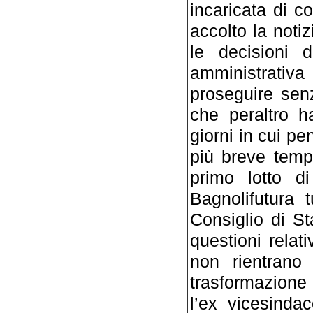
incaricata di 
accolto la not
le decisioni 
amministrati
proseguire senz
che peraltro h
giorni in cui pe
più breve tempo
primo lotto d
Bagnolifutura 
Consiglio di St
questioni relat
non rientrano
trasformazione
l’ex vicesinda