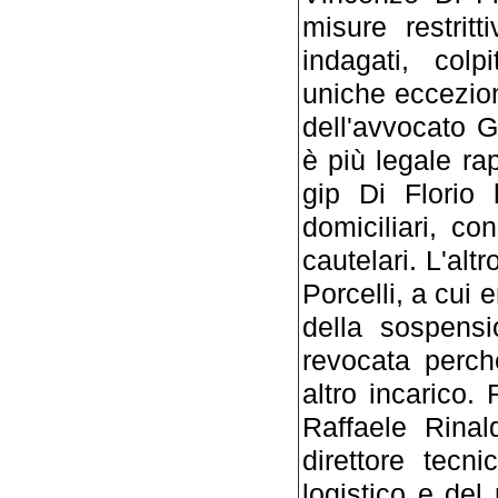
misure restritt
indagati, colp
uniche eccezion
dell'avvocato 
è più legale rap
gip Di Florio 
domiciliari, c
cautelari. L'alt
Porcelli, a cui 
della sospens
revocata perch
altro incarico. 
Raffaele Rinal
direttore tecn
logistico e del