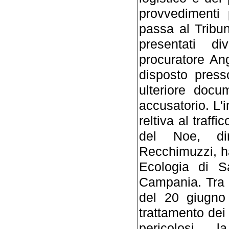
provvedimenti 
passa al Tribun
presentati div
procuratore Ange
disposto presso
ulteriore docu
accusatorio. L'
reltiva al traffic
del Noe, dir
Recchimuzzi, ha
Ecologia di Sa
Campania. Tra q
del 20 giugno 
trattamento dei 
pericolosi l