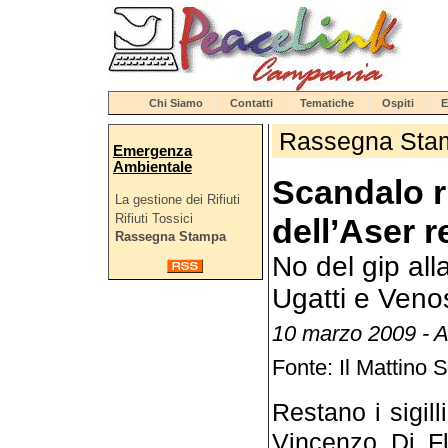
Chi Siamo
Contatti
Tematiche
Ospiti
E
Rassegna Sta
Emergenza
Ambientale
Scandalo rif
La gestione dei Rifiuti
Rifiuti Tossici
dell’Aser r
Rassegna Stampa
No del gip all
Ugatti e Veno
10 marzo 2009 - A
Fonte: Il Mattino 
Restano i sigill
Vincenzo Di Fl