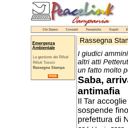
Chi Siamo
Contatti
Tematiche
Ospiti
E
Rassegna Sta
Emergenza
Ambientale
I giudici ammini
La gestione dei Rifiuti
altri atti Petter
Rifiuti Tossici
Rassegna Stampa
un fatto molto p
Saba, arriva
antimafia
Il Tar accoglie
sospende fino 
prefettura di 