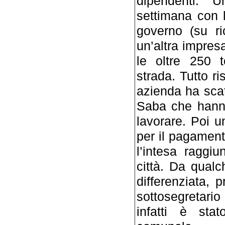
dipendenti. 
settimana con l
governo (su ri
un’altra impres
le oltre 250 t
strada. Tutto ri
azienda ha scat
Saba che hanno
lavorare. Poi u
per il pagamen
l’intesa raggiu
città. Da qualc
differenziata, p
sottosegretario 
infatti è sta