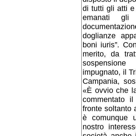
di tutti gli att
emanati gli
documentazione
doglianze appa
boni iuris”. C
merito, da tra
sospensione 
impugnato, il T
Campania, sosp
«È ovvio che la
commentato il 
fronte soltant
è comunque un
nostro interes
società anche i