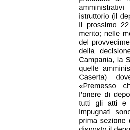
amministrati
istruttorio (il 
il prossimo 22 
merito; nelle m
del provvedimen
della decision
Campania, la Sa
quelle amminis
Caserta) dove
«Premesso che
l’onere di depo
tutti gli atti 
impugnati sono
prima sezione 
disposto il depo