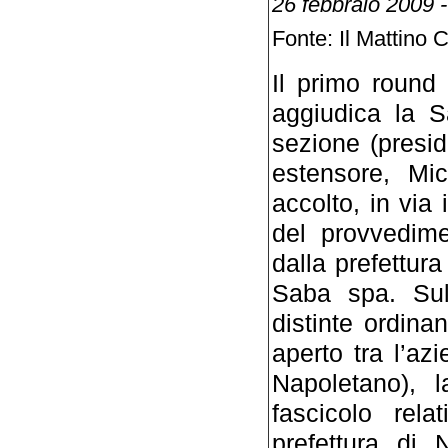
26 febbraio 2009 
Fonte: Il Mattino 
Il primo round
aggiudica la Sa
sezione (presi
estensore, Mi
accolto, in via 
del provvedime
dalla prefettura
Saba spa. Sul
distinte ordina
aperto tra l’a
Napoletano), 
fascicolo rel
prefettura di 