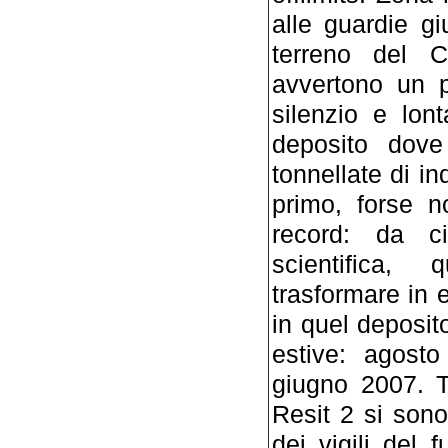
alle guardie g
terreno del Cd
avvertono un p
silenzio e lon
deposito dov
tonnellate di in
primo, forse n
record: da c
scientifica
trasformare in 
in quel deposito
estive: agost
giugno 2007. T
Resit 2 si sono 
dei vigili del