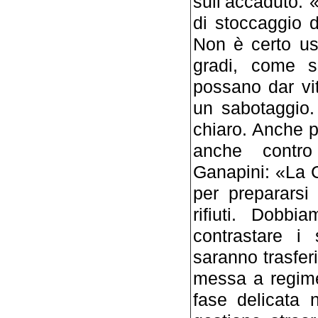
sull’accaduto: 
di stoccaggio de
Non è certo us
gradi, come si
possano dar vi
un sabotaggio
chiaro. Anche pe
anche contro
Ganapini: «La 
per prepararsi 
rifiuti. Dobbi
contrastare i 
saranno trasferi
messa a regime
fase delicata n