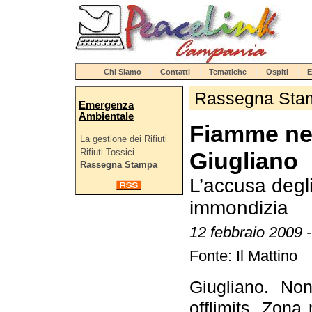
Chi Siamo
Contatti
Tematiche
Ospiti
E
Rassegna Sta
Emergenza
Ambientale
Fiamme nel
La gestione dei Rifiuti
Rifiuti Tossici
Giugliano
Rassegna Stampa
L’accusa degli
immondizia
12 febbraio 2009 -
Fonte: Il Mattino
Giugliano. No
offlimits. Zona 