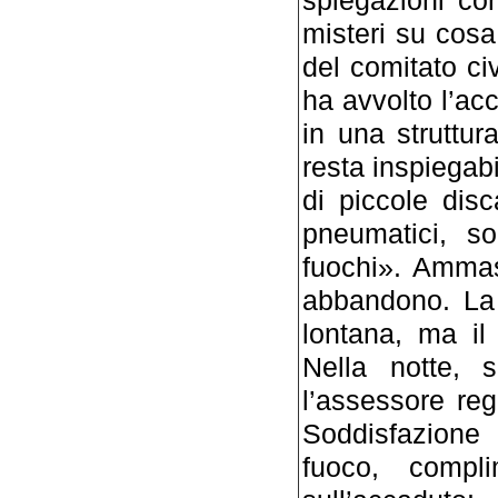
misteri su cosa
del comitato ci
ha avvolto l’a
in una struttu
resta inspiegabi
di piccole dis
pneumatici, so
fuochi». Ammas
abbandono. La
lontana, ma i
Nella notte, s
l’assessore reg
Soddisfazione p
fuoco, compl