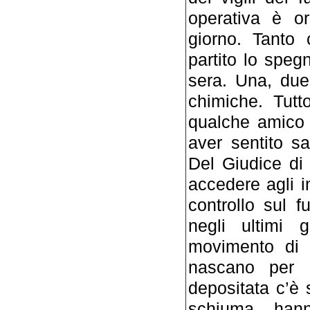
operativa è or
giorno. Tanto 
partito lo speg
sera. Una, due 
chimiche. Tutt
qualche amico 
aver sentito sa
Del Giudice di
accedere agli i
controllo sul 
negli ultimi 
movimento di c
nascano per e
depositata c’è
schiuma hann