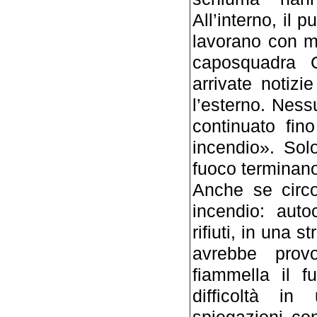
All’interno, il 
lavorano con m
caposquadra 
arrivate notizi
l’esterno. Ness
continuato fino
incendio». Solo
fuoco terminano 
Anche se circo
incendio: auto
rifiuti, in una 
avrebbe prov
fiammella il 
difficoltà i
spiegazioni co