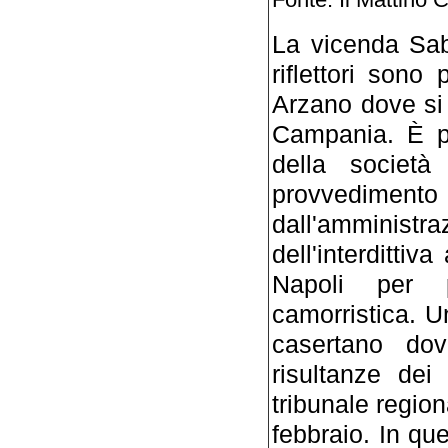
La vicenda Sab
riflettori son
Arzano dove si 
Campania. È par
della societ
provvediment
dall'ammini
dell'interdittiv
Napoli per pr
camorristica. 
casertano do
risultanze dei
tribunale region
febbraio. In qu