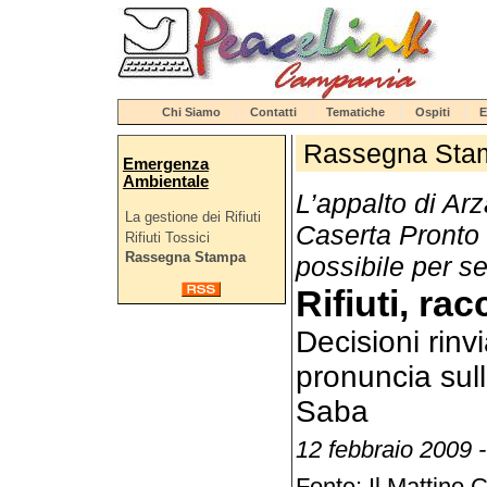
Chi Siamo
Contatti
Tematiche
Ospiti
E
Rassegna Sta
Emergenza
Ambientale
L’appalto di Ar
La gestione dei Rifiuti
Caserta Pronto 
Rifiuti Tossici
Rassegna Stampa
possibile per s
Rifiuti, ra
Decisioni rinv
pronuncia sull
Saba
12 febbraio 2009 
Fonte: Il Mattino 