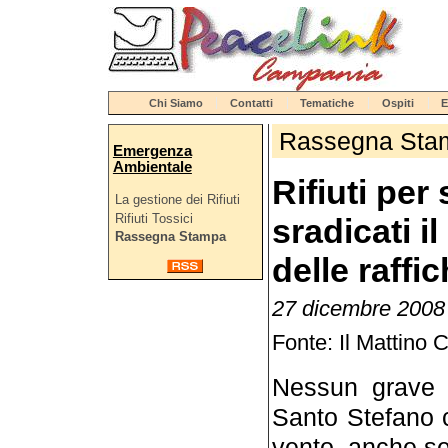
Chi Siamo
Contatti
Tematiche
Ospiti
E
Rassegna Sta
Emergenza
Ambientale
Rifiuti per
La gestione dei Rifiuti
Rifiuti Tossici
sradicati i
Rassegna Stampa
delle raffi
27 dicembre 2008 -
Fonte: Il Mattino 
Nessun grave d
Santo Stefano ca
vento, anche se 