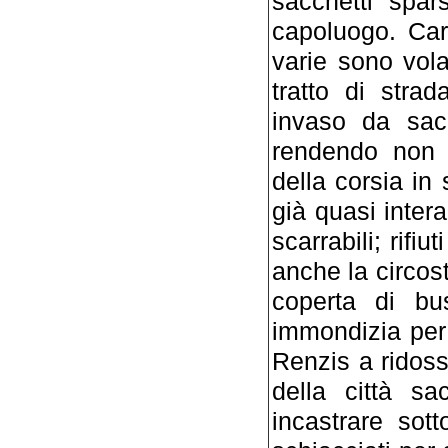
sacchetti spar
capoluogo. Cart
varie sono volat
tratto di stra
invaso da sacc
rendendo non p
della corsia in 
già quasi inter
scarrabili; rifi
anche la circos
coperta di bus
immondizia per 
Renzis a ridoss
della città sa
incastrare sot