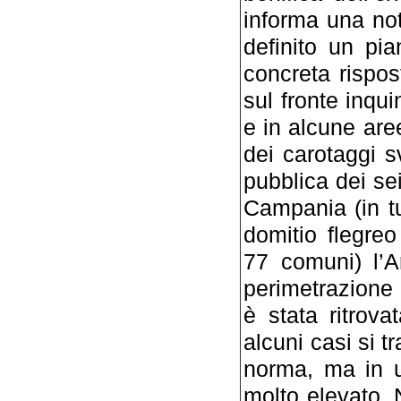
informa una not
definito un pia
concreta rispo
sul fronte inqu
e in alcune aree
dei carotaggi sv
pubblica dei sei
Campania (in tut
domitio flegre
77 comuni) l’A
perimetrazione 
è stata ritrova
alcuni casi si t
norma, ma in u
molto elevato. 