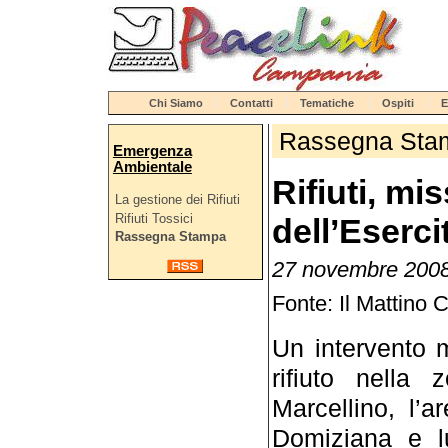
Chi Siamo
Contatti
Tematiche
Ospiti
E
Rassegna Sta
Emergenza
Ambientale
Rifiuti, mi
La gestione dei Rifiuti
Rifiuti Tossici
dell’Eserci
Rassegna Stampa
27 novembre 2008 
Fonte: Il Mattino 
Un intervento m
rifiuto nella
Marcellino, l’a
Domiziana e l