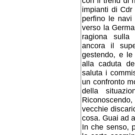
con il trend di 
impianti di Cdr 
perfino le nav
verso la Germa
ragiona sulla
ancora il sup
gestendo, e le 
alla caduta de
saluta i commis
un confronto mol
della situazio
Riconoscendo, t
vecchie discari
cosa. Guai ad a
In che senso, 