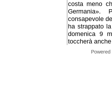
costa meno che
Germania». Pr
consapevole del
ha strappato l
domenica 9 ma
toccherà anche 
Powered