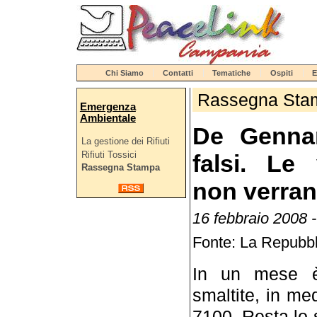
Chi Siamo
Contatti
Tematiche
Ospiti
E
Rassegna Sta
Emergenza
Ambientale
De Gennar
La gestione dei Rifiuti
Rifiuti Tossici
falsi. Le
Rassegna Stampa
non verran
16 febbraio 2008 
Fonte: La Repubbl
In un mese è 
smaltite, in me
7100. Resta lo s