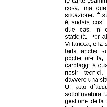
le carte esamin
cosa, ma quel
situazione. È s
è andata così 
due casi in c
staticità. Per 
Villaricca, e l
farla anche s
poche ore fa, 
carotaggi a qua
nostri tecnici
davvero una si
Un atto d´accu
sottolineatura 
gestione della