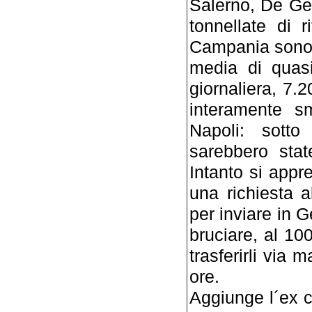
Salerno, De Gen
tonnellate di r
Campania sono 
media di quas
giornaliera, 7.2
interamente sm
Napoli: sotto
sarebbero stat
Intanto si app
una richiesta 
per inviare in G
bruciare, al 100
trasferirli via 
ore.
Aggiunge l´ex c