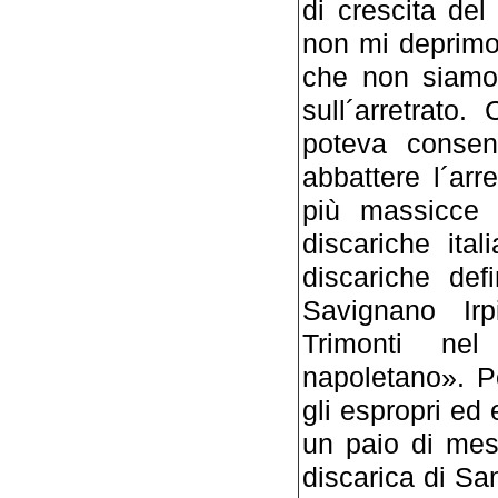
di crescita del
non mi deprimo
che non siamo 
sull´arretrato
poteva consent
abbattere l´arre
più massicce v
discariche ital
discariche def
Savignano Irpi
Trimonti nel
napoletano». Pe
gli espropri ed 
un paio di mesi
discarica di Sa