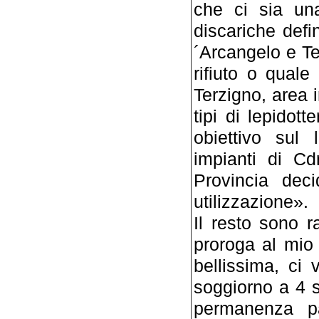
che ci sia un
discariche defi
´Arcangelo e Te
rifiuto o qual
Terzigno, area 
tipi di lepidott
obiettivo sul 
impianti di Cd
Provincia dec
utilizzazione».
Il resto sono 
proroga al mio
bellissima, ci 
soggiorno a 4 s
permanenza pa