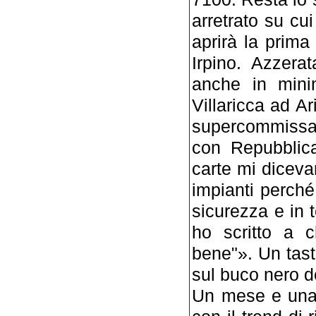
arretrato su cu
aprirà la prim
Irpino. Azzerat
anche in mini
Villaricca ad Ar
supercommissa
con Repubblica
carte mi diceva
impianti perché
sicurezza e in 
ho scritto a 
bene"». Un tast
sul buco nero d
Un mese e una s