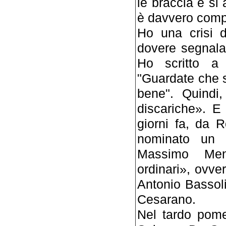
le braccia e s
è davvero comp
Ho una crisi 
dovere segnalar
Ho scritto a t
"Guardate che 
bene". Quindi, 
discariche». 
giorni fa, da 
nominato un n
Massimo Mene
ordinari», ovver
Antonio Bassol
Cesarano.
Nel tardo pome