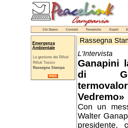
Chi Siamo
Contatti
Tematiche
Ospiti
E
Rassegna Sta
Emergenza
Ambientale
L'Intervista
La gestione dei Rifiuti
Ganapini l
Rifiuti Tossici
Rassegna Stampa
di Gre
termoval
Vedremo»
Con un mess
Walter Ganapi
presidente, 