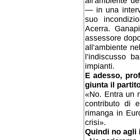
all'ambiente d
— in una inter
suo incondizio
Acerra. Ganapi
assessore dopo
all'ambiente nel
l'indiscusso bal
impianti.
E adesso, prof
giunta il partit
«No. Entra un 
contributo di e
rimanga in Eur
crisi».
Quindi no agli