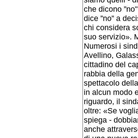
che dicono ”no" 
dice ”no” a dec
chi considera sol
suo servizio». M
Numerosi i sind
Avellino, Galas
cittadino del ca
rabbia della gen
spettacolo dell
in alcun modo e
riguardo, il si
oltre: «Se vogli
spiega - dobbia
anche attravers