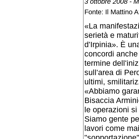
3 ottobre 2008 - 
Fonte: Il Mattino A
«La manifestazi
serietà e maturi
d'Irpinia». È u
concordi anche n
termine dell'ini
sull'area di Pe
ultimi, smilitar
«Abbiamo garanti
Bisaccia Arminio
le operazioni si
Siamo gente per
lavori come mai 
"sopportazione" 