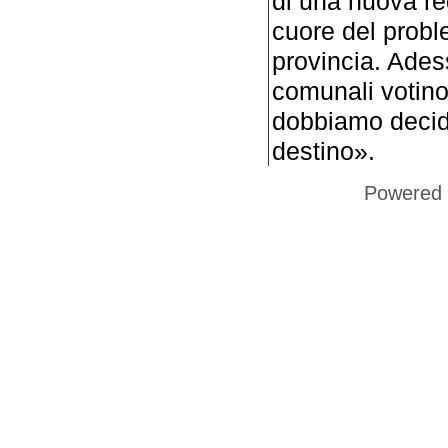
di una nuova r
cuore del prob
provincia. Adess
comunali votino
dobbiamo decid
destino».
Powered