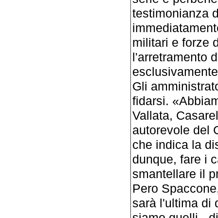
testimonianza d
immediatamente
militari e forze 
l'arretramento d
esclusivamente l
Gli amministrat
fidarsi. «Abbiam
Vallata, Casarel
autorevole del 
che indica la d
dunque, fare i
smantellare il p
Pero Spaccone, 
sarà l'ultima di
siamo quelli - d