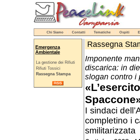
Chi Siamo
Contatti
Tematiche
Ospiti
E
Rassegna Sta
Emergenza
Ambientale
Imponente manif
La gestione dei Rifiuti
discarica: in d
Rifiuti Tossici
Rassegna Stampa
slogan contro i p
«L’esercit
Spaccone
I sindaci dell’A
completino i c
smilitarizzata