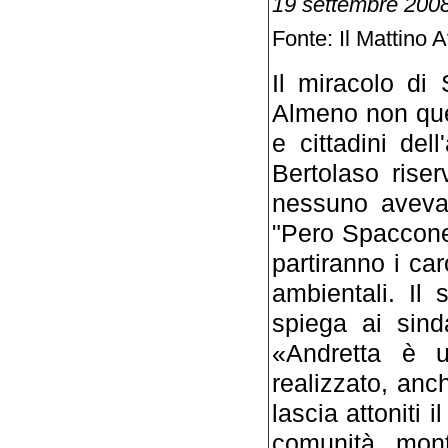
19 settembre 2008
Fonte: Il Mattino A
Il miracolo di
Almeno non que
e cittadini dell
Bertolaso riser
nessuno aveva 
"Pero Spaccone
partiranno i car
ambientali. Il 
spiega ai sin
«Andretta è u
realizzato, anc
lascia attoniti 
comunità mon