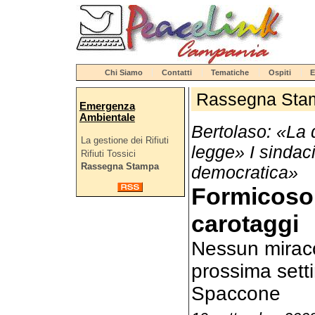
Chi Siamo
Contatti
Tematiche
Ospiti
E
Rassegna Sta
Emergenza
Ambientale
Bertolaso: «La d
La gestione dei Rifiuti
legge» I sindaci
Rifiuti Tossici
Rassegna Stampa
democratica»
Formicoso 
carotaggi
Nessun miracol
prossima setti
Spaccone